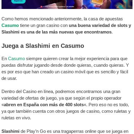
Como hemos mencionado anteriormente, l
a casa de apuestas
Casumo
tiene un gran casino con
una buena variedad de slots y
Slashimi es una de las más nuevas que encontramos
.
Juega a Slashimi en Casumo
En
Casumo
siempre quieren crear la mejor experiencia para que
puedas disfrutar jugando desde donde quieras, cuando quieras. Y
es por eso que han creado un casino móvil que es sencillo y fácil
de usar.
Dentro del Casino en línea, podremos encontrarnos una gran
variedad de ofertas de juego, ya que según el propio operador
«
abren en España con más de 400 slots
«. Pero eso no es todo,
ya que también cuenta con otros juegos de casino, como ruletas y
ruletas en vivo.
Slashimi
de Play’n Go es una tragaperras online que se juega en