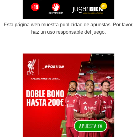
Esta página web muestra publicidad de apuestas. Por favor,
haz un uso responsable del juego.