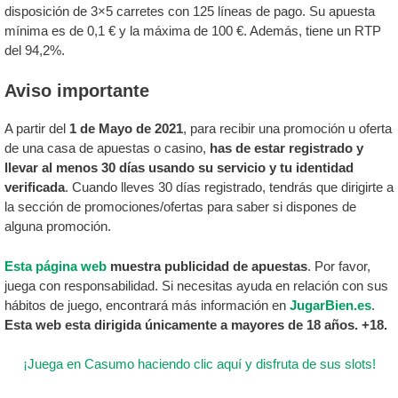
disposición de 3×5 carretes con 125 líneas de pago. Su apuesta
mínima es de 0,1 € y la máxima de 100 €. Además, tiene un RTP
del 94,2%.
Aviso importante
A partir del
1 de Mayo de 2021
, para recibir una promoción u oferta
de una casa de apuestas o casino,
has de estar registrado y
llevar al menos 30 días usando su servicio y tu identidad
verificada
. Cuando lleves 30 días registrado, tendrás que dirigirte a
la sección de promociones/ofertas para saber si dispones de
alguna promoción.
Esta página web
muestra publicidad de apuestas
. Por favor,
juega con responsabilidad. Si necesitas ayuda en relación con sus
hábitos de juego, encontrará más información en
JugarBien.es
.
Esta web esta dirigida únicamente a mayores de 18 años. +18.
¡Juega en Casumo haciendo clic aquí y disfruta de sus slots!