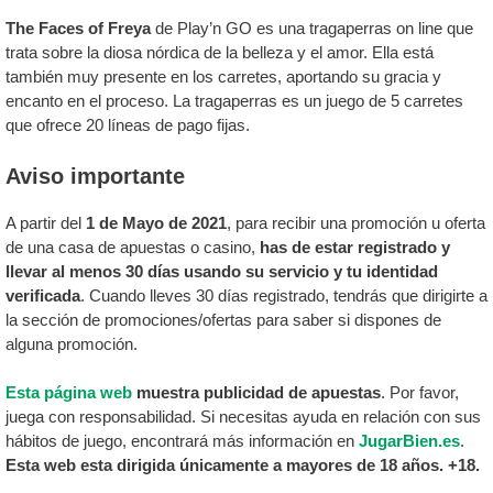
The Faces of Freya
de Play’n GO es una tragaperras on line que
trata sobre la diosa nórdica de la belleza y el amor. Ella está
también muy presente en los carretes, aportando su gracia y
encanto en el proceso. La tragaperras es un juego de 5 carretes
que ofrece 20 líneas de pago fijas.
Aviso importante
A partir del
1 de Mayo de 2021
, para recibir una promoción u oferta
de una casa de apuestas o casino,
has de estar registrado y
llevar al menos 30 días usando su servicio y tu identidad
verificada
. Cuando lleves 30 días registrado, tendrás que dirigirte a
la sección de promociones/ofertas para saber si dispones de
alguna promoción.
Esta página web
muestra publicidad de apuestas
. Por favor,
juega con responsabilidad. Si necesitas ayuda en relación con sus
hábitos de juego, encontrará más información en
JugarBien.es
.
Esta web esta dirigida únicamente a mayores de 18 años. +18.