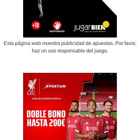
Esta página web muestra publicidad de apuestas. Por favor,
haz un uso responsable del juego.