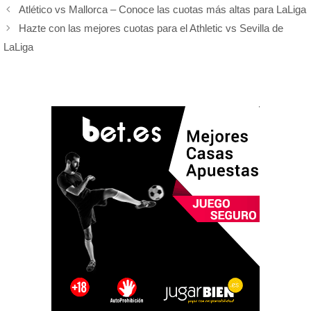
Atlético vs Mallorca – Conoce las cuotas más altas para LaLiga
Hazte con las mejores cuotas para el Athletic vs Sevilla de
LaLiga