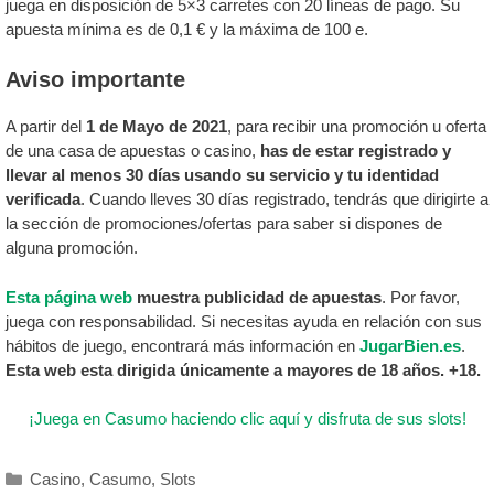
juega en disposición de 5×3 carretes con 20 líneas de pago. Su
apuesta mínima es de 0,1 € y la máxima de 100 e.
Aviso importante
A partir del
1 de Mayo de 2021
, para recibir una promoción u oferta
de una casa de apuestas o casino,
has de estar registrado y
llevar al menos 30 días usando su servicio y tu identidad
verificada
. Cuando lleves 30 días registrado, tendrás que dirigirte a
la sección de promociones/ofertas para saber si dispones de
alguna promoción.
Esta página web
muestra publicidad de apuestas
. Por favor,
juega con responsabilidad. Si necesitas ayuda en relación con sus
hábitos de juego, encontrará más información en
JugarBien.es
.
Esta web esta dirigida únicamente a mayores de 18 años. +18.
¡Juega en Casumo haciendo clic aquí y disfruta de sus slots!
Categorías
Casino
,
Casumo
,
Slots