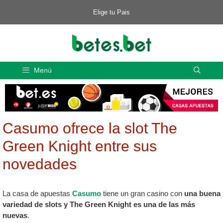
Saltar
Elige tu Pais
al
contenido
Menú
Casumo ofrece la slot The
Green Knight entre sus
novedades
La casa de apuestas
Casumo
tiene un gran casino con
una buena
variedad de slots y The Green Knight es una de las más
nuevas
.