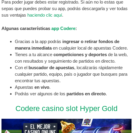
Para poder jugar debes estar registrado. Si aún no lo estas que
sepas que puedes probar su app, podrás descargarla y ver todas
sus ventajas
haciendo clic aquí
.
Algunas características
app Codere
:
Gracias a la app podrás
ingresar o retirar fondos de
manera inmediata
en cualquier local de apuestas Codere.
Tienes a tu alcance
competiciones y deportes
de la web,
con resultados y seguimiento de partidos en directo.
Con el
buscador de apuestas
, localizarás rápidamente
cualquier partido, equipo, país o jugador que busques para
encontrar tus apuestas.
Apuestas
en vivo
.
Podrás ver algunos de los
partidos en directo
.
Codere casino slot Hyper Gold