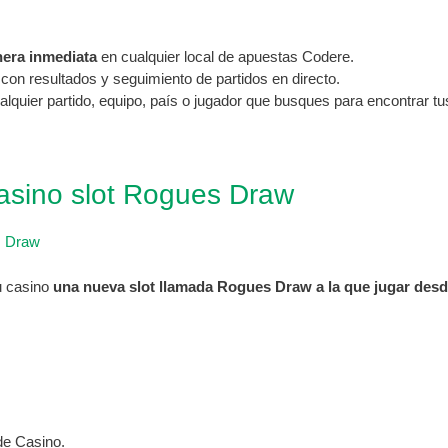
nera inmediata
en cualquier local de apuestas Codere.
con resultados y seguimiento de partidos en directo.
alquier partido, equipo, país o jugador que busques para encontrar t
sino slot Rogues Draw
u casino
una nueva slot llamada Rogues Draw a la que jugar desd
de Casino.