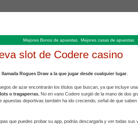
Mejores Bonos de apuestas
Mejores casas de apuestas
eva slot de Codere casino
 llamada Rogues Draw a la que jugar desde cualquier lugar
.
juegos de azar encontrarán los títulos que buscan, ya que incluye un
lots o tragaperras.
No en vano Codere surgió de la mano de dos g
 de apuestas deportivas también ha ido creciendo, señal de que sabe
 sepas que puedes probar su app, podrás descargarla y ver todas sus