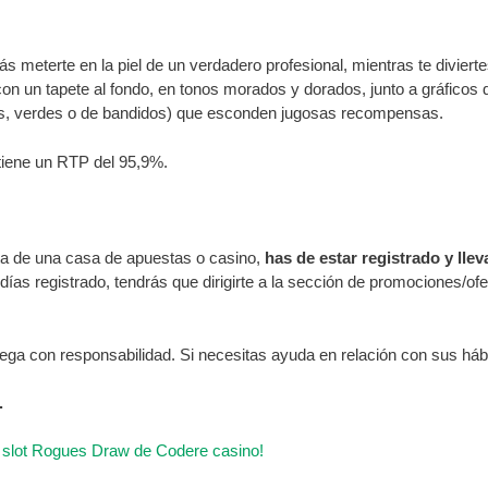
 meterte en la piel de un verdadero profesional, mientras te divierte
on un tapete al fondo, en tonos morados y dorados, junto a gráficos d
ojas, verdes o de bandidos) que esconden jugosas recompensas.
tiene un RTP del 95,9%.
rta de una casa de apuestas o casino,
has de estar registrado y lle
días registrado, tendrás que dirigirte a la sección de promociones/ofe
juega con responsabilidad. Si necesitas ayuda en relación con sus háb
.
a slot Rogues Draw de Codere casino!