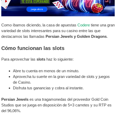
Como íbamos diciendo, la casa de apuestas
Codere
tiene una gran
variedad de slots interesantes para su casino entre las que
destacamos las llamadas
Persian Jewels y Golden Dragons
.
Cómo funcionan las slots
Para aprovechar las
slots
haz lo siguiente:
Abre tu cuenta en menos de un minuto.
Aprovecha tu suerte en la gran variedad de slots y juegos
de Casino.
Disfruta tus ganancias y cobra al instante.
Persian Jewels
es una tragamonedas del proveedor Gold Coin
Studios que se juega en disposición de 5×3 carretes y su RTP es
del 96,06%.