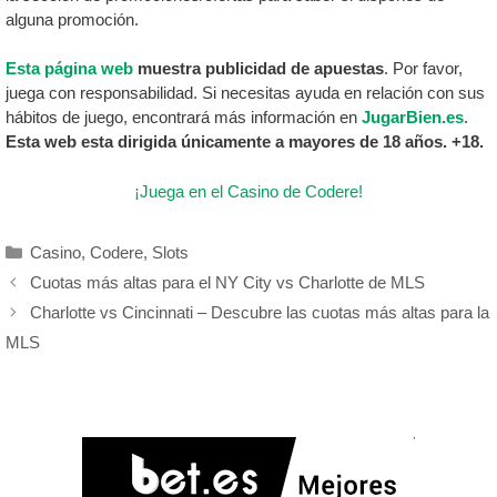
alguna promoción.
Esta página web
muestra publicidad de apuestas
. Por favor,
juega con responsabilidad. Si necesitas ayuda en relación con sus
hábitos de juego, encontrará más información en
JugarBien.es
.
Esta web esta dirigida únicamente a mayores de 18 años. +18.
¡Juega en el Casino de Codere!
Categorías
Casino
,
Codere
,
Slots
Cuotas más altas para el NY City vs Charlotte de MLS
Charlotte vs Cincinnati – Descubre las cuotas más altas para la
MLS