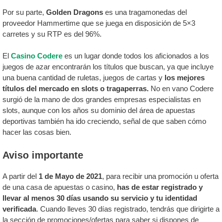
Por su parte,
Golden Dragons
es una tragamonedas del
proveedor Hammertime que se juega en disposición de 5×3
carretes y su RTP es del 96%.
El
Casino Codere
es un lugar donde todos los aficionados a los
juegos de azar encontrarán los títulos que buscan, ya que incluye
una buena cantidad de ruletas, juegos de cartas y
los mejores
títulos del mercado en slots o tragaperras.
No en vano Codere
surgió de la mano de dos grandes empresas especialistas en
slots, aunque con los años su dominio del área de apuestas
deportivas también ha ido creciendo, señal de que saben cómo
hacer las cosas bien.
Aviso importante
A partir del
1 de Mayo de 2021
, para recibir una promoción u oferta
de una casa de apuestas o casino,
has de estar registrado y
llevar al menos 30 días usando su servicio y tu identidad
verificada
. Cuando lleves 30 días registrado, tendrás que dirigirte a
la sección de promociones/ofertas para saber si dispones de