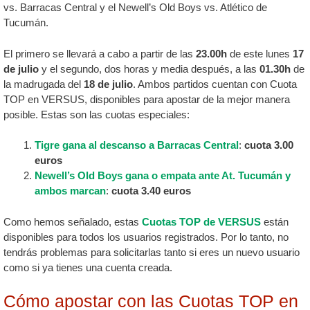
vs. Barracas Central y el Newell’s Old Boys vs. Atlético de
Tucumán.
El primero se llevará a cabo a partir de las
23.00h
de este lunes
17
de julio
y el segundo, dos horas y media después, a las
01.30h
de
la madrugada del
18
de julio
. Ambos partidos cuentan con Cuota
TOP en VERSUS, disponibles para apostar de la mejor manera
posible. Estas son las cuotas especiales:
Tigre gana al descanso a Barracas Central
:
cuota 3.00
euros
Newell’s Old Boys gana o empata ante At. Tucumán y
ambos marcan
:
cuota 3.40 euros
Como hemos señalado, estas
Cuotas TOP de VERSUS
están
disponibles para todos los usuarios registrados. Por lo tanto, no
tendrás problemas para solicitarlas tanto si eres un nuevo usuario
como si ya tienes una cuenta creada.
Cómo apostar con las Cuotas TOP en