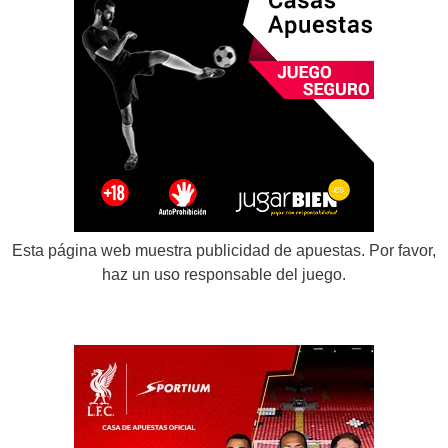
Esta página web muestra publicidad de apuestas. Por favor,
haz un uso responsable del juego.