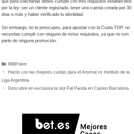
que para solicitarlas debes cumplir con tres requisitos establecidos
por la ley: ser un cliente registrado, tener una cuenta creada por 30
días o más y haber verificado tu identidad.
Sin embargo, no te preocupes, para apostar con la Cuota TOP, no
necesitas cumplir con ninguno de estos requisitos, ya que no son
parte de ninguna promoción.
888Poker
Hazte con las mejores cuotas para el Arsenal vs Instituto de la
Liga Argentina
Descubre en exclusiva la slot Fat Panda en Casino Barcelona