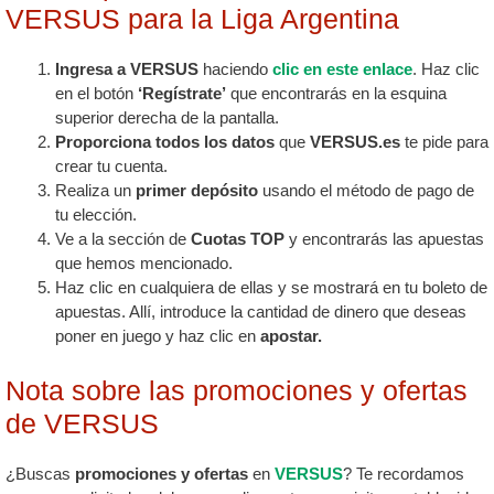
VERSUS para la Liga Argentina
Ingresa a VERSUS
haciendo
clic en este enlace
. Haz clic
en el botón
‘Regístrate’
que encontrarás en la esquina
superior derecha de la pantalla.
Proporciona todos los datos
que
VERSUS.es
te pide para
crear tu cuenta.
Realiza un
primer depósito
usando el método de pago de
tu elección.
Ve a la sección de
Cuotas TOP
y encontrarás las apuestas
que hemos mencionado.
Haz clic en cualquiera de ellas y se mostrará en tu boleto de
apuestas. Allí, introduce la cantidad de dinero que deseas
poner en juego y haz clic en
apostar.
Nota sobre las promociones y ofertas
de VERSUS
¿Buscas
promociones y ofertas
en
VERSUS
? Te recordamos