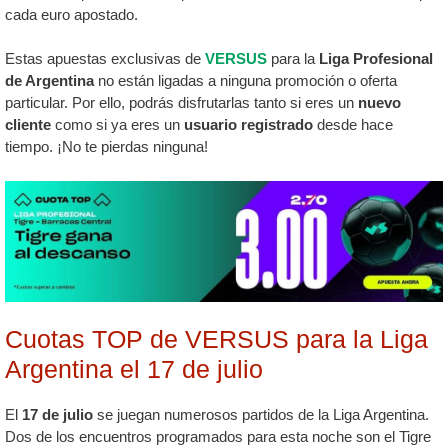
cada euro apostado.
Estas apuestas exclusivas de
VERSUS
para la
Liga Profesional
de Argentina
no están ligadas a ninguna promoción o oferta
particular. Por ello, podrás disfrutarlas tanto si eres un
nuevo
cliente
como si ya eres un
usuario registrado
desde hace
tiempo. ¡No te pierdas ninguna!
Cuotas TOP de VERSUS para la Liga
Argentina el 17 de julio
El
17 de julio
se juegan numerosos partidos de la Liga Argentina.
Dos de los encuentros programados para esta noche son el Tigre