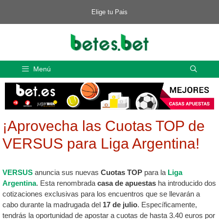
Elige tu Pais
Menú
¡Aprovecha las Cuotas TOP de
VERSUS para Liga Argentina!
VERSUS
anuncia sus nuevas
Cuotas TOP
para la
Liga
Argentina
. Esta renombrada
casa de apuestas
ha introducido dos
cotizaciones exclusivas para los encuentros que se llevarán a
cabo durante la madrugada del
17 de julio
. Específicamente,
tendrás la oportunidad de apostar a cuotas de hasta 3.40 euros por