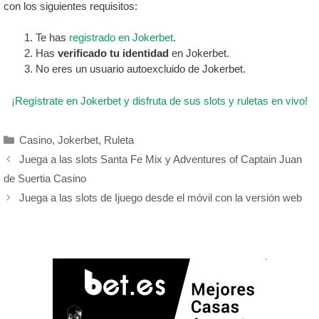
con los siguientes requisitos:
Te has
registrado en Jokerbet
.
Has
verificado tu identidad
en Jokerbet.
No eres un usuario autoexcluido de Jokerbet.
¡Regístrate en Jokerbet y disfruta de sus slots y ruletas en vivo!
Categorías
Casino
,
Jokerbet
,
Ruleta
Juega a las slots Santa Fe Mix y Adventures of Captain Juan
de Suertia Casino
Juega a las slots de Ijuego desde el móvil con la versión web