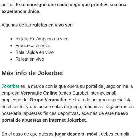
online.
Esto consigue que cada juego que pruebes sea una
experiencia única
.
Algunas de las
ruletas en vivo
son:
Ruleta Relámpago en vivo
Francesa en vivo
Bola rápida en vivo
Ruleta en vivo
Más info de Jokerbet
Jokerbet
es la marca con la que opera su portal de juego online la
empresa
Veramatic Online
(antes Eurobet Internacional),
propiedad del
Grupo Veramatic
. Se trata de un gran especialista
en el sector y que posee salas de juego, máquinas tragaperras en
hostelería, apuestas físicas deportivas, además de este
nuevo
portal de apuestas en Internet Jokerbet
.
En el caso de que quieras
jugar desde tu móvil
, debes cumplir