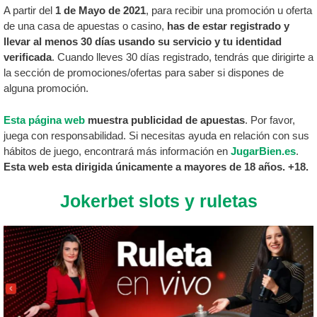
A partir del
1 de Mayo de 2021
, para recibir una promoción u oferta
de una casa de apuestas o casino,
has de estar registrado y
llevar al menos 30 días usando su servicio y tu identidad
verificada
. Cuando lleves 30 días registrado, tendrás que dirigirte a
la sección de promociones/ofertas para saber si dispones de
alguna promoción.
Esta página web
muestra publicidad de apuestas
. Por favor,
juega con responsabilidad. Si necesitas ayuda en relación con sus
hábitos de juego, encontrará más información en
JugarBien.es
.
Esta web esta dirigida únicamente a mayores de 18 años. +18.
Jokerbet slots y ruletas