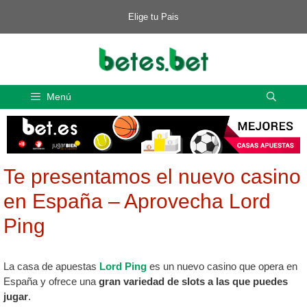
Saltar
Elige tu Pais
al
contenido
Menú
Te presentamos el nuevo casino
en España – Aprovecha Lord
Ping
La casa de apuestas
Lord Ping
es un nuevo casino que opera en
España y ofrece una
gran variedad de slots a las que puedes
jugar
.