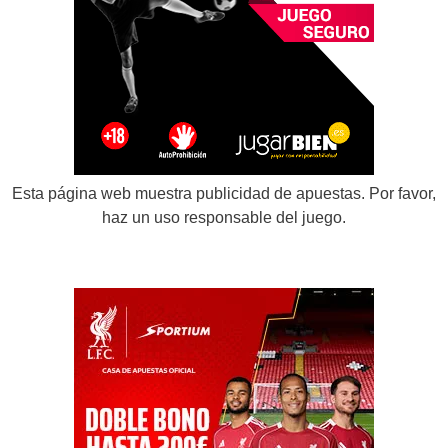
Esta página web muestra publicidad de apuestas. Por favor,
haz un uso responsable del juego.