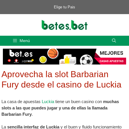
Saltar
Elige tu Pais
al
contenido
Menú
Aprovecha la slot Barbarian
Fury desde el casino de Luckia
La casa de apuestas
Luckia
tiene un buen casino con
muchas
slots a las que puedes jugar y una de ellas la llamada
Barbarian Fury
.
La
sencilla interfaz de Luckia
y el buen y fluido funcionamiento