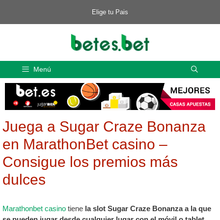
Elige tu Pais
Menú
Juega a Sugar Craze Bonanza
en MarathonBet casino –
Consigue los premios más
dulces
Marathonbet casino
tiene
la slot Sugar Craze Bonanza a la que
se pueden jugar desde cualquier lugar con el móvil o tablet
.