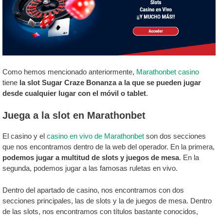
Como hemos mencionado anteriormente,
Marathonbet casino
tiene
la slot Sugar Craze Bonanza a la que se pueden jugar
desde cualquier lugar con el móvil o tablet
.
Juega a la slot en Marathonbet
El casino y el
casino en vivo de Marathonbet
son dos secciones
que nos encontramos dentro de la web del operador. En la primera,
podemos jugar a multitud de slots y juegos de mesa
. En la
segunda, podemos jugar a las famosas ruletas en vivo.
Dentro del apartado de casino, nos encontramos con dos
secciones principales, las de slots y la de juegos de mesa. Dentro
de las slots, nos encontramos con títulos bastante conocidos,