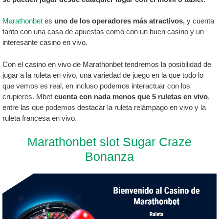
Marathonbet
es
uno de los operadores más atractivos,
y cuenta
tanto con una casa de apuestas como con un buen casino y un
interesante casino en vivo.
Con el casino en vivo de Marathonbet tendremos la posibilidad de
jugar a la ruleta en vivo, una variedad de juego en la que todo lo
que vemos es real, en incluso podemos interactuar con los
crupieres. Mbet
cuenta con nada menos que 5 ruletas en vivo
,
entre las que podemos destacar la ruleta relámpago en vivo y la
ruleta francesa en vivo.
Marathonbet slot Sugar Craze
Bonanza