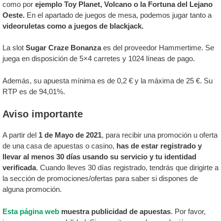
como por
ejemplo Toy Planet, Volcano o la Fortuna del Lejano
Oeste.
En el apartado de juegos de mesa, podemos jugar tanto a
videoruletas como a juegos de blackjack.
La slot
Sugar Craze Bonanza
es del proveedor Hammertime. Se
juega en disposición de 5×4 carretes y 1024 líneas de pago.
Además, su apuesta mínima es de 0,2 € y la máxima de 25 €. Su
RTP es de 94,01%.
Aviso importante
A partir del
1 de Mayo de 2021
, para recibir una promoción u oferta
de una casa de apuestas o casino,
has de estar registrado y
llevar al menos 30 días usando su servicio y tu identidad
verificada
. Cuando lleves 30 días registrado, tendrás que dirigirte a
la sección de promociones/ofertas para saber si dispones de
alguna promoción.
Esta página web
muestra publicidad de apuestas
. Por favor,