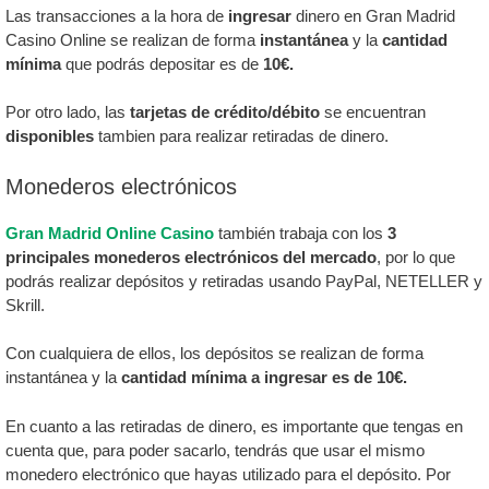
Las transacciones a la hora de
ingresar
dinero en Gran Madrid
Casino Online se realizan de forma
instantánea
y la
cantidad
mínima
que podrás depositar es de
10€.
Por otro lado, las
tarjetas de crédito/débito
se encuentran
disponibles
tambien para realizar retiradas de dinero.
Monederos electrónicos
Gran Madrid Online Casino
también trabaja con los
3
principales monederos electrónicos del mercado
, por lo que
podrás realizar depósitos y retiradas usando PayPal, NETELLER y
Skrill.
Con cualquiera de ellos, los depósitos se realizan de forma
instantánea y la
cantidad mínima a ingresar es de 10€.
En cuanto a las retiradas de dinero, es importante que tengas en
cuenta que, para poder sacarlo, tendrás que usar el mismo
monedero electrónico que hayas utilizado para el depósito. Por