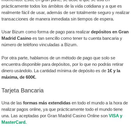
prácticamente todos los ámbitos de la vida cotidiana y a que es
realmente fácil de usar, además de ser totalmente seguro y realizar
transacciones de manera inmediata sin tiempos de espera.
Usar Bizum como forma de pago para realizar
depósitos en Gran
Madrid Casino
es tan sencillo como tener tu cuenta bancaria y
número de teléfono vinculadas a Bizum.
Por otra parte, hablamos de un método de pago que solo se
encuentra disponible para depósitos, por lo que no podrás retirar
dinero usándolo. La cantidad mínima de depósito es de
1€ y la
máxima, de 600€.
Tarjeta Bancaria
Una de las
formas más extendidas
en todo el mundo a la hora de
realizar pagos online, ya que prácticamente todo el mundo tiene
una. Las aceptadas por Gran Madrid Casino Online son
VISA y
MasterCard.