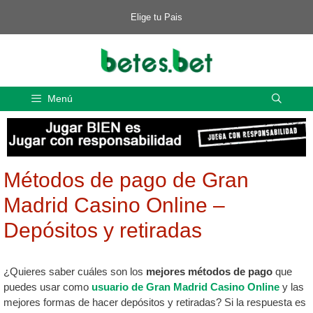
Elige tu Pais
Menú
Métodos de pago de Gran
Madrid Casino Online –
Depósitos y retiradas
¿Quieres saber cuáles son los
mejores métodos de pago
que
puedes usar como
usuario de Gran Madrid Casino Online
y las
mejores formas de hacer depósitos y retiradas? Si la respuesta es