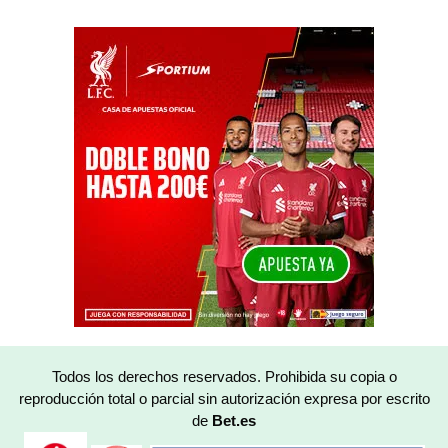
Todos los derechos reservados. Prohibida su copia o
reproducción total o parcial sin autorización expresa por escrito
de
Bet.es