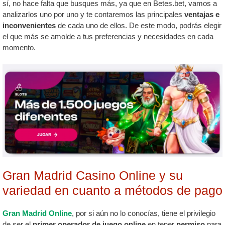
sí, no hace falta que busques más, ya que en Betes.bet, vamos a
analizarlos uno por uno y te contaremos las principales
ventajas e
inconvenientes
de cada uno de ellos. De este modo, podrás elegir
el que más se amolde a tus preferencias y necesidades en cada
momento.
Gran Madrid Casino Online y su
variedad en cuanto a métodos de pago
Gran Madrid Online
, por si aún no lo conocías, tiene el privilegio
de ser el
primer operador de juego online
en tener
permiso
para