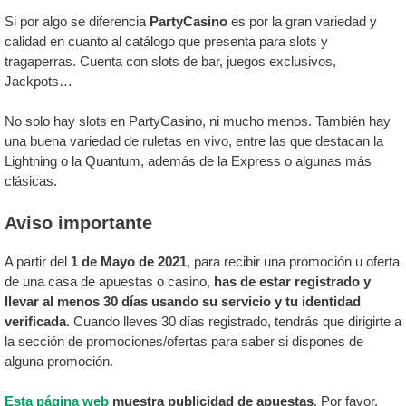
Si por algo se diferencia
PartyCasino
es por la gran variedad y
calidad en cuanto al catálogo que presenta para slots y
tragaperras. Cuenta con slots de bar, juegos exclusivos,
Jackpots…
No solo hay slots en PartyCasino, ni mucho menos. También hay
una buena variedad de ruletas en vivo, entre las que destacan la
Lightning o la Quantum, además de la Express o algunas más
clásicas.
Aviso importante
A partir del
1 de Mayo de 2021
, para recibir una promoción u oferta
de una casa de apuestas o casino,
has de estar registrado y
llevar al menos 30 días usando su servicio y tu identidad
verificada
. Cuando lleves 30 días registrado, tendrás que dirigirte a
la sección de promociones/ofertas para saber si dispones de
alguna promoción.
Esta página web
muestra publicidad de apuestas
. Por favor,