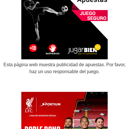
Esta página web muestra publicidad de apuestas. Por favor,
haz un uso responsable del juego.