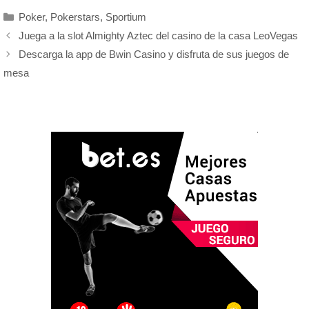
Categorías
Poker
,
Pokerstars
,
Sportium
Juega a la slot Almighty Aztec del casino de la casa LeoVegas
Descarga la app de Bwin Casino y disfruta de sus juegos de
mesa