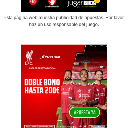
Esta página web muestra publicidad de apuestas. Por favor,
haz un uso responsable del juego.