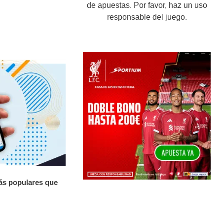
de apuestas. Por favor, haz un uso
responsable del juego.
más populares que