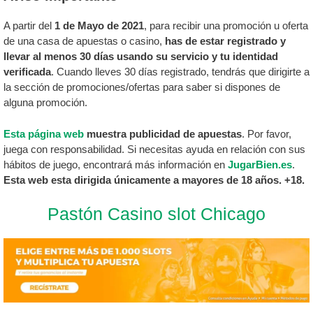
A partir del
1 de Mayo de 2021
, para recibir una promoción u oferta
de una casa de apuestas o casino,
has de estar registrado y
llevar al menos 30 días usando su servicio y tu identidad
verificada
. Cuando lleves 30 días registrado, tendrás que dirigirte a
la sección de promociones/ofertas para saber si dispones de
alguna promoción.
Esta página web
muestra publicidad de apuestas
. Por favor,
juega con responsabilidad. Si necesitas ayuda en relación con sus
hábitos de juego, encontrará más información en
JugarBien.es
.
Esta web esta dirigida únicamente a mayores de 18 años. +18.
Pastón Casino slot Chicago