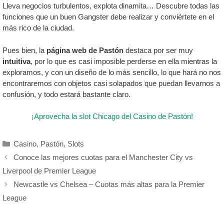
Lleva negocios turbulentos, explota dinamita… Descubre todas las
funciones que un buen Gangster debe realizar y conviértete en el
más rico de la ciudad.
Pues bien, la
página web de Pastón
destaca por ser muy
intuitiva
, por lo que es casi imposible perderse en ella mientras la
exploramos, y con un diseño de lo más sencillo, lo que hará no nos
encontraremos con objetos casi solapados que puedan llevarnos a
confusión, y todo estará bastante claro.
¡Aprovecha la slot Chicago del Casino de Pastón!
Categorías
Casino
,
Pastón
,
Slots
Conoce las mejores cuotas para el Manchester City vs
Liverpool de Premier League
Newcastle vs Chelsea – Cuotas más altas para la Premier
League