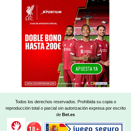
Todos los derechos reservados. Prohibida su copia o
reproducción total o parcial sin autorización expresa por escrito
de
Bet.es