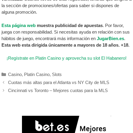
la sección de promociones/ofertas para saber si dispones de
alguna promoción.
Esta página web
muestra publicidad de apuestas
. Por favor,
juega con responsabilidad. Si necesitas ayuda en relación con sus
hábitos de juego, encontrará más información en
JugarBien.es
.
Esta web esta dirigida únicamente a mayores de 18 años. +18.
¡Regístrate en Platin Casino y aprovecha su slot El Habanero!
Categorías
Casino
,
Platin Casino
,
Slots
Cuotas más altas para el Atlanta vs NY City de MLS
Cincinnati vs Toronto – Mejores cuotas para la MLS