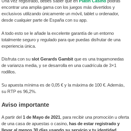
Una vez registrado, debes
saber que en
Platin Casino
podrás
encontrar una amplia gama con los juegos más divertidos y
exclusivos utilizando únicamente un móvil, tablet u ordenador,
desde cualquier parte de España con su app.
A todo esto se le añade la excelente garantía de un entorno
totalmente seguro y regulado para que puedas disfrutar de una
experiencia única.
Disfruta con su
slot Gerards Gambit
que es una tragamonedas
de varianza media, y se desarrolla en una cuadrícula de 3×1
rodillos.
Su apuesta mínima es de 0,05 € y la máxima de 100 €. Además,
su RTP es 96,2%.
Aviso importante
A partir del
1 de Mayo de 2021
, para recibir una promoción u oferta
de una casa de apuestas o casino,
has de estar registrado y
llevar al menos 30 días usando su servicio y tu identidad