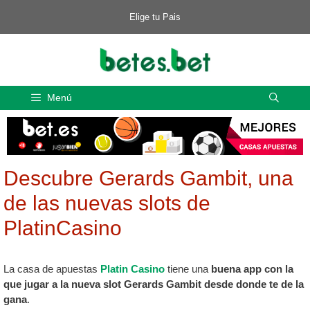
Elige tu Pais
Menú
Descubre Gerards Gambit, una
de las nuevas slots de
PlatinCasino
La casa de apuestas
Platin Casino
tiene una
buena app con la
que jugar a la nueva slot Gerards Gambit desde donde te de la
gana
.