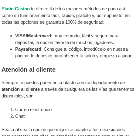
Platin Casino
te ofrece 4 de los mejores métodos de pago así
como su funcionamiento fácil, rápido, gratuito y, por supuesto, en
todas las opciones se garantiza 100% de seguridad:
VISA/Mastercard
: muy cómodo, fácil y seguro para
depositar, la opción favorita de muchos jugadores.
Paysafecard
: Consigue tu código, introdúcelo en nuestra
página de depósito para obtener tu saldo y empieza a jugar.
Atención al cliente
Siempre te puedes poner en contacto con su departamento de
atención al cliente
a través de cualquiera de las vías que tenemos
disponibles, son:
Correo electrónico
Chat
Sea cuál sea la opción que mejor se adapte a tus necesidades