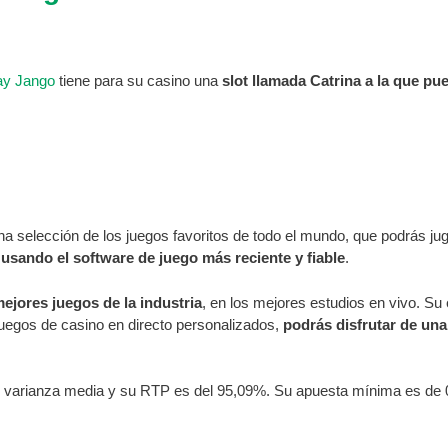
ay Jango
tiene para su casino una
slot llamada Catrina a la que pu
a selección de los juegos favoritos de todo el mundo, que podrás juga
,
usando el software de juego más reciente y fiable
.
ejores juegos de la industria
, en los mejores estudios en vivo. Su
 juegos de casino en directo personalizados,
podrás disfrutar de una
arianza media y su RTP es del 95,09%. Su apuesta mínima es de 0