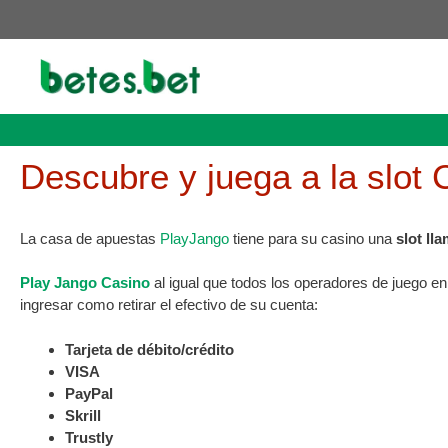
Descubre y juega a la slot 
La casa de apuestas
PlayJango
tiene para su casino una
slot ll
Play Jango Casino
al igual que todos los operadores de juego en
ingresar como retirar el efectivo de su cuenta:
Tarjeta de débito/crédito
VISA
PayPal
Skrill
Trustly