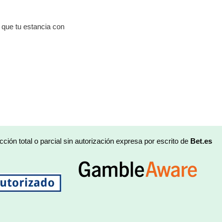
 que tu estancia con
ión total o parcial sin autorización expresa por escrito de
Bet.es