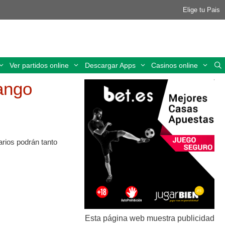
Elige tu Pais
Ver partidos online
Descargar Apps
Casinos online
Jango
arios podrán tanto
Esta página web muestra publicidad