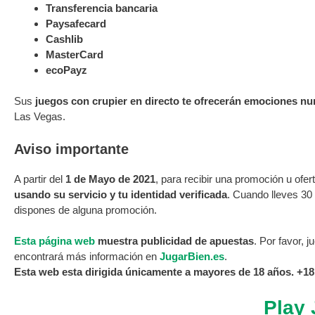
Transferencia bancaria
Paysafecard
Cashlib
MasterCard
ecoPayz
Sus
juegos con crupier en directo te ofrecerán emociones nun
Las Vegas.
Aviso importante
A partir del
1 de Mayo de 2021
, para recibir una promoción u ofe
usando su servicio y tu identidad verificada
. Cuando lleves 30 
dispones de alguna promoción.
Esta página web
muestra publicidad de apuestas
. Por favor, 
encontrará más información en
JugarBien.es
.
Esta web esta dirigida únicamente a mayores de 18 años. +18
Play 