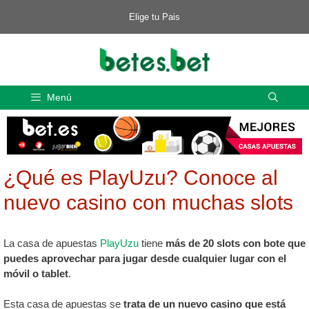
Saltar
Elige tu Pais
al
contenido
Menú
¿Qué es PlayUzu? Conoce al
nuevo casino con muchas slots
La casa de apuestas
PlayUzu
tiene
más de 20 slots con bote que
puedes aprovechar
para jugar desde cualquier lugar con el
móvil o tablet
.
Esta casa de apuestas se
trata de un nuevo casino que está