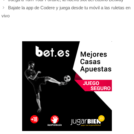
Bajate la app de Codere y juega desde tu móvil a las ruletas en
vivo