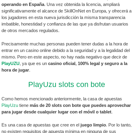
operando en España
. Una vez obtenida la licencia, ampliará
significativamente el alcance de SkillOnNet en Europa, y ofrecerá a
los jugadores en esta nueva jurisdicción la misma transparencia
imbatible, honestidad y confianza de las que ya disfrutan usuarios
de otros mercados regulados.
Precisamente muchas personas pueden tener dudas a la hora de
entrar en un casino online debido a la seguridad y a la legalidad del
mismo. Pero en este aspecto, no hay nada negativo que decir de
PlayUZU
, ya que es un
casino oficial, 100% legal y seguro a la
hora de jugar
.
PlayUzu slots con bote
Como hemos mencionado anteriormente, l
a casa de apuestas
PlayUzu
tiene
más de 20 slots con bote que puedes aprovechar
para jugar desde cualquier lugar con el móvil o tablet
.
Es una casa de apuestas que cree en el
juego limpio
. Por lo tanto,
no existen requisitos de apuesta mínima en ninguna de sus