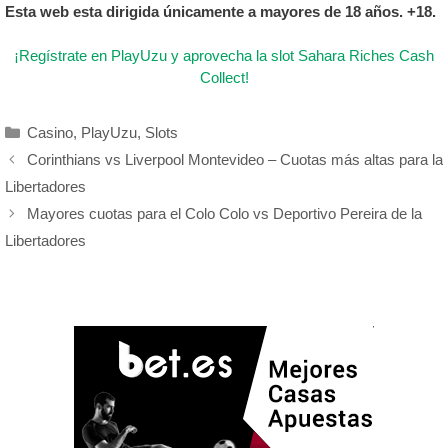
Esta web esta dirigida únicamente a mayores de 18 años. +18.
¡Regístrate en PlayUzu y aprovecha la slot Sahara Riches Cash
Collect!
Categorías
Casino
,
PlayUzu
,
Slots
Corinthians vs Liverpool Montevideo – Cuotas más altas para la
Libertadores
Mayores cuotas para el Colo Colo vs Deportivo Pereira de la
Libertadores