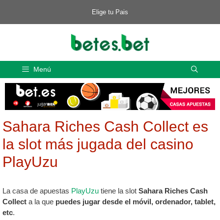
Saltar
Elige tu Pais
al
contenido
Menú
Sahara Riches Cash Collect es
la slot más jugada del casino
PlayUzu
La casa de apuestas
PlayUzu
tiene la slot
Sahara Riches Cash
Collect
a la que
puedes
jugar desde el móvil, ordenador, tablet,
etc
.