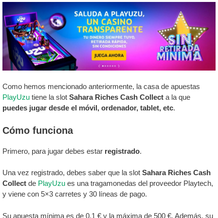
Como hemos mencionado anteriormente, l
a casa de apuestas
PlayUzu
tiene la slot
Sahara Riches Cash Collect
a la que
puedes
jugar desde el móvil, ordenador, tablet, etc
.
Cómo funciona
Primero, para jugar debes estar
registrado
.
Una vez registrado, debes saber que la slot
Sahara Riches Cash
Collect
de
PlayUzu
es una tragamonedas del proveedor Playtech,
y viene con 5×3 carretes y 30 líneas de pago.
Su apuesta mínima es de 0,1 € y la máxima de 500 €. Además, su