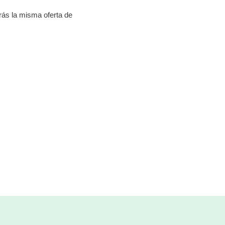
rás la misma oferta de