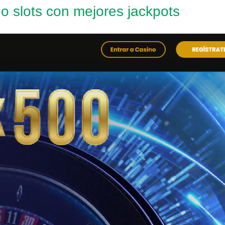
 slots con mejores jackpots