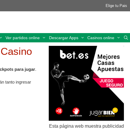
Elige tu Pais
Ver partidos online
Descargar Apps
Casinos online
 Casino
ckpots para jugar
.
án tanto ingresar
Esta página web muestra publicidad