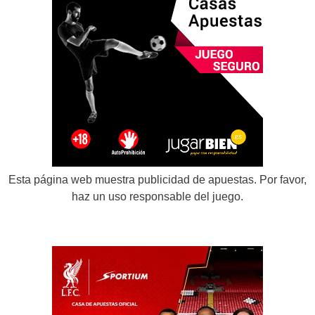
Esta página web muestra publicidad de apuestas. Por favor,
haz un uso responsable del juego.