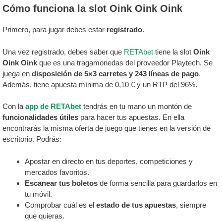
Cómo funciona la slot Oink Oink Oink
Primero, para jugar debes estar
registrado
.
Una vez registrado, debes saber que
RETAbet
tiene la slot
Oink
Oink Oink
que es una tragamonedas del proveedor Playtech. Se
juega en
disposición de 5×3 carretes y 243 líneas de pago
.
Además, tiene apuesta mínima de 0,10 € y un RTP del 96%.
Con la
app de RETAbet
tendrás en tu mano un montón de
funcionalidades útiles
para hacer tus apuestas. En ella
encontrarás la misma oferta de juego que tienes en la versión de
escritorio. Podrás:
Apostar en directo en tus deportes, competiciones y
mercados favoritos.
Escanear tus boletos
de forma sencilla para guardarlos en
tu móvil.
Comprobar cuál es el
estado de tus apuestas
, siempre
que quieras.