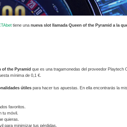
TAbet
tiene una
nueva slot llamada Queen of the Pyramid a la qu
 of the Pyramid
que es una tragamonedas del proveedor Playtech O
uesta mínima de 0,1 €.
nalidades útiles
para hacer tus apuestas. En ella encontrarás la mi
dos favoritos.
 tu móvil.
ue quieras.
l para minimizar tus pérdidas.