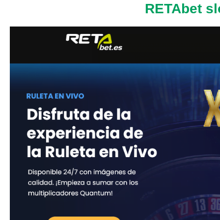
RETAbet sl