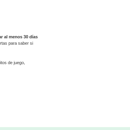
var al menos 30 días
rtas para saber si
itos de juego,