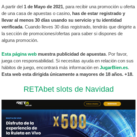
A partir del
1 de Mayo de 2021
, para recibir una promoción u oferta
de una casa de apuestas o casino,
has de estar registrado y
llevar al menos 30 días usando su servicio y tu identidad
verificada
. Cuando lleves 30 días registrado, tendrás que dirigirte a
la sección de promociones/ofertas para saber si dispones de
alguna promoción.
Esta página web
muestra publicidad de apuestas
. Por favor,
juega con responsabilidad. Si necesitas ayuda en relación con sus
hábitos de juego, encontrará más información en
JugarBien.es
.
Esta web esta dirigida únicamente a mayores de 18 años. +18.
RETAbet slots de Navidad