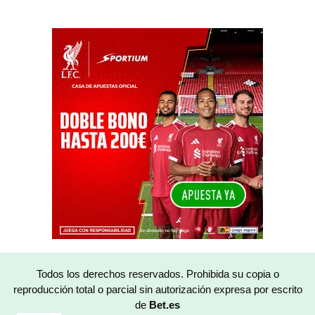
Todos los derechos reservados. Prohibida su copia o
reproducción total o parcial sin autorización expresa por escrito
de
Bet.es