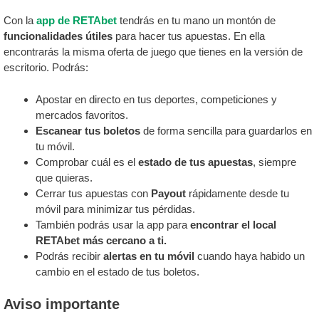
Con la
app de RETAbet
tendrás en tu mano un montón de
funcionalidades útiles
para hacer tus apuestas. En ella
encontrarás la misma oferta de juego que tienes en la versión de
escritorio. Podrás:
Apostar en directo en tus deportes, competiciones y
mercados favoritos.
Escanear tus boletos
de forma sencilla para guardarlos en
tu móvil.
Comprobar cuál es el
estado de tus apuestas
, siempre
que quieras.
Cerrar tus apuestas con
Payout
rápidamente desde tu
móvil para minimizar tus pérdidas.
También podrás usar la app para
encontrar el local
RETAbet más cercano a ti.
Podrás recibir
alertas en tu móvil
cuando haya habido un
cambio en el estado de tus boletos.
Aviso importante