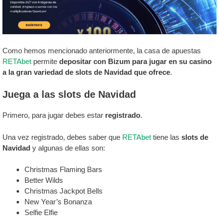
Como hemos mencionado anteriormente, l
a casa de apuestas
RETAbet
permite
depositar con Bizum para jugar en su casino
a la gran variedad de slots de Navidad que ofrece
.
Juega a las slots de Navidad
Primero, para jugar debes estar
registrado
.
Una vez registrado, debes saber que
RETAbet
tiene las
slots de
Navidad
y algunas de ellas son:
Christmas Flaming Bars
Better Wilds
Christmas Jackpot Bells
New Year’s Bonanza
Selfie Elfie