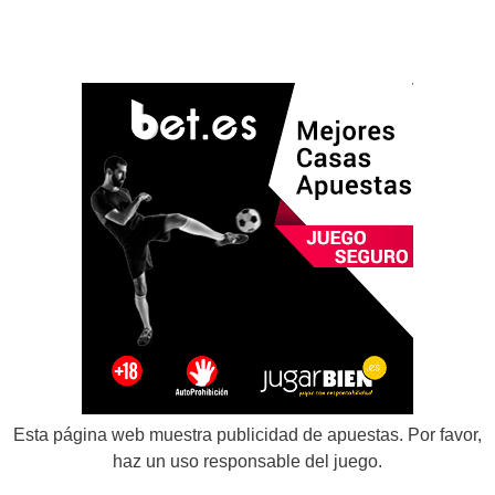
Esta página web muestra publicidad de apuestas. Por favor,
haz un uso responsable del juego.