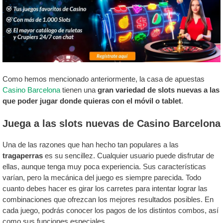
Como hemos mencionado anteriormente,
la casa de apuestas
Casino Barcelona
tienen una
gran variedad de slots nuevas a las
que poder jugar donde quieras con el móvil o tablet
.
Juega a las slots nuevas de Casino Barcelona
Una de las razones que han hecho tan populares a las
tragaperras
es su sencillez. Cualquier usuario puede disfrutar de
ellas, aunque tenga muy poca experiencia. Sus características
varían, pero la mecánica del juego es siempre parecida. Todo
cuanto debes hacer es girar los carretes para intentar lograr las
combinaciones que ofrezcan los mejores resultados posibles. En
cada juego, podrás conocer los pagos de los distintos combos, así
como sus funciones especiales.