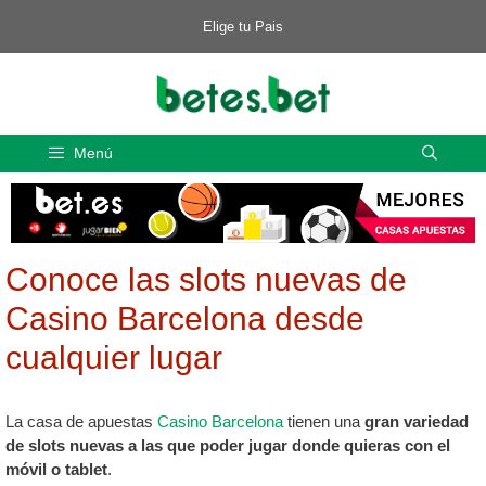
Elige tu Pais
Menú
Conoce las slots nuevas de
Casino Barcelona desde
cualquier lugar
La casa de apuestas
Casino Barcelona
tienen una
gran variedad
de slots nuevas a las que poder jugar donde quieras con el
móvil o tablet
.