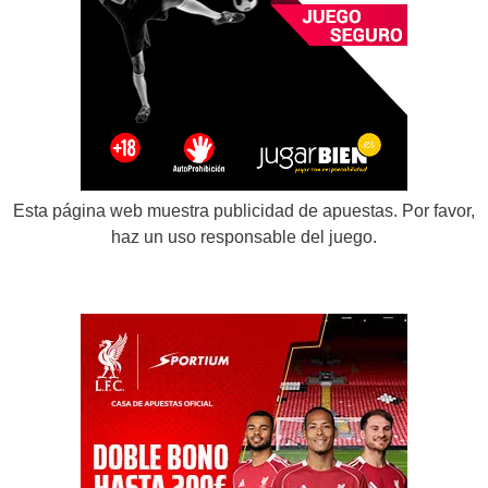
Esta página web muestra publicidad de apuestas. Por favor,
haz un uso responsable del juego.