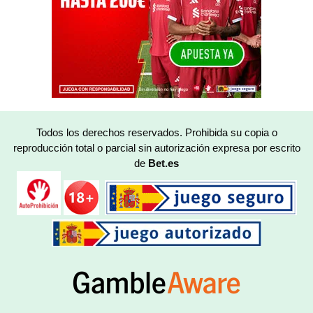
Todos los derechos reservados. Prohibida su copia o
reproducción total o parcial sin autorización expresa por escrito
de
Bet.es