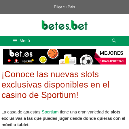
Saltar
Elige tu Pais
al
contenido
Menú
¡Conoce las nuevas slots
exclusivas disponibles en el
casino de Sportium!
La casa de apuestas
Sportium
tiene una gran variedad de
slots
exclusivas a las que puedes jugar desde donde quieras con el
móvil o tablet
.