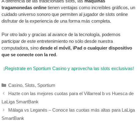
A diferencia de las tradicionales slots, las
máquinas
tragamonedas online
tienen ventajas como increíbles gráficos, un
cuidado universo sonoro que permiten al jugador de slots online
disfrutar de la experiencia de una forma más completa.
Por otro lado y gracias al avance de la tecnología, podemos
participar de este entretenimiento no sólo desde nuestra
computadora, sino
desde el móvil, iPad o cualquier dispositivo
que se conecte con la red
.
¡Regístrate en Sportium Casino y aprovecha las slots exclusivas!
Categorías
Casino
,
Slots
,
Sportium
Hazte con las mejores cuotas para el Villarreal b vs Huesca de
LaLiga SmartBank
Málaga vs Leganés – Conoce las cuotas más altas para LaLiga
SmartBank