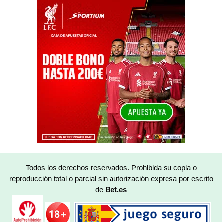
Todos los derechos reservados. Prohibida su copia o
reproducción total o parcial sin autorización expresa por escrito
de
Bet.es