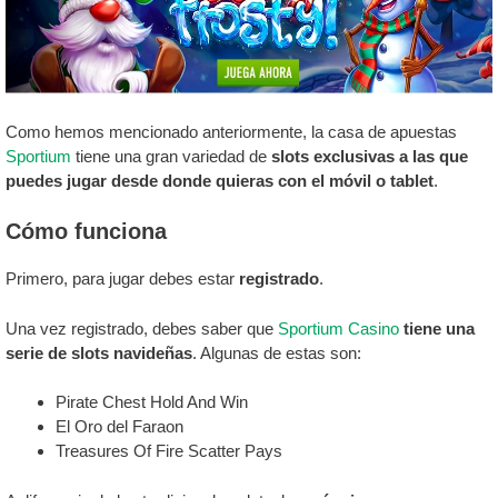
Como hemos mencionado anteriormente, la casa de apuestas
Sportium
tiene una gran variedad de
slots exclusivas a las que
puedes jugar desde donde quieras con el móvil o tablet
.
Cómo funciona
Primero, para jugar debes estar
registrado
.
Una vez registrado, debes saber que
Sportium Casino
tiene una
serie de slots navideñas
. Algunas de estas son:
Pirate Chest Hold And Win
El Oro del Faraon
Treasures Of Fire Scatter Pays