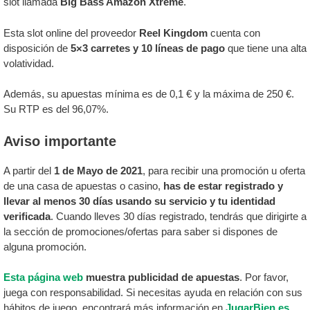
slot llamada
Big Bass Amazon Xtreme
.
Esta slot online del proveedor
Reel Kingdom
cuenta con
disposición de
5×3 carretes y 10 líneas de pago
que tiene una alta
volatividad.
Además, su apuestas mínima es de 0,1 € y la máxima de 250 €.
Su RTP es del 96,07%.
Aviso importante
A partir del
1 de Mayo de 2021
, para recibir una promoción u oferta
de una casa de apuestas o casino,
has de estar registrado y
llevar al menos 30 días usando su servicio y tu identidad
verificada
. Cuando lleves 30 días registrado, tendrás que dirigirte a
la sección de promociones/ofertas para saber si dispones de
alguna promoción.
Esta página web
muestra publicidad de apuestas
. Por favor,
juega con responsabilidad. Si necesitas ayuda en relación con sus
hábitos de juego, encontrará más información en
JugarBien.es
.