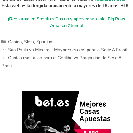
Esta web esta dirigida únicamente a mayores de 18 años. +18.
¡Regístrate en Sportium Casino y aprovecha la slot Big Bass
Amazon Xtreme!
Categorías
Casino
,
Slots
,
Sportium
Sao Paulo vs Mineiro – Mayores cuotas para la Serie A Brasil
Cuotas más altas para el Coritiba vs Bragantino de Serie A
Brasil