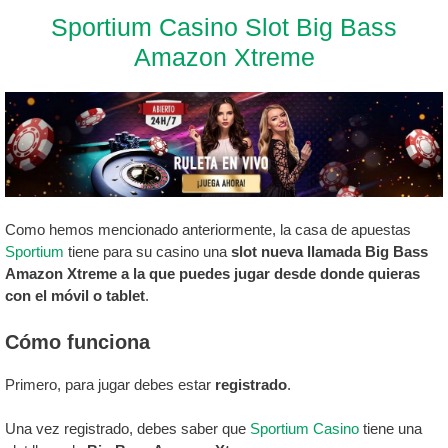
Sportium Casino Slot Big Bass
Amazon Xtreme
Como hemos mencionado anteriormente, la casa de apuestas
Sportium
tiene para su casino una
slot nueva llamada Big Bass
Amazon Xtreme a la que puedes jugar desde donde quieras
con el móvil o tablet
.
Cómo funciona
Primero, para jugar debes estar
registrado
.
Una vez registrado, debes saber que
Sportium Casino
tiene una