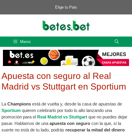
Saltar
Elige tu Pais
al
contenido
Menú
Apuesta con seguro al Real
Madrid vs Stuttgart en Sportium
La
Champions
está de vuelta y, desde la casa de apuestas de
Sportium
quieren celebrarlo por todo lo alto lanzando una
promoción para el
Real Madrid vs Stuttgart
que no puedes dejar
pasar. Hablamos de una
apuesta con seguro
con la que, si la
suerte no está de tu lado, podrás
recuperar la mitad del dinero