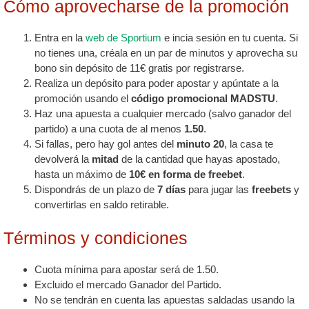
Cómo aprovecharse de la promoción
Entra en la
web de Sportium
e incia sesión en tu cuenta. Si
no tienes una, créala en un par de minutos y aprovecha su
bono sin depósito de 11€ gratis por registrarse.
Realiza un depósito para poder apostar y apúntate a la
promoción usando el
código promocional MADSTU
.
Haz una apuesta a cualquier mercado (salvo ganador del
partido) a una cuota de al menos
1.50
.
Si fallas, pero hay gol antes del
minuto 20
, la casa te
devolverá la
mitad
de la cantidad que hayas apostado,
hasta un máximo de
10€ en forma de freebet
.
Dispondrás de un plazo de
7 días
para jugar las
freebets
y
convertirlas en saldo retirable.
Términos y condiciones
Cuota mínima para apostar será de 1.50.
Excluido el mercado Ganador del Partido.
No se tendrán en cuenta las apuestas saldadas usando la