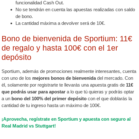
funcionalidad Cash Out.
No se tendrán en cuenta las apuestas realizadas con saldo
de bono.
La cantidad máxima a devolver será de 10€.
Bono de bienvenida de Sportium: 11€
de regalo y hasta 100€ con el 1er
depósito
Sportium, además de promociones realmente interesantes, cuenta
con uno de los
mejores bonos de bienvenida
del mercado. Con
él, solamente por registrarte te llevarás una apuesta gratis de
11€
que podrás usar para apostar
a lo que tú quieras y podrás optar
a un
bono del 100% del primer depósito
con el que doblarás la
cantidad de tu ingreso hasta un máximo de 100€.
¡Aprovecha, regístrate en Sportium y apuesta con seguro al
Real Madrid vs Stuttgart!