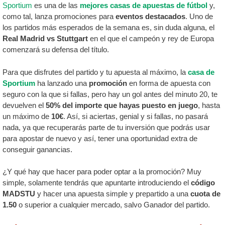
Sportium
es una de las
mejores casas de apuestas de fútbol
y,
como tal, lanza promociones para
eventos destacados
. Uno de
los partidos más esperados de la semana es, sin duda alguna, el
Real Madrid vs Stuttgart
en el que el campeón y rey de Europa
comenzará su defensa del título.
Para que disfrutes del partido y tu apuesta al máximo, la
casa de
Sportium
ha lanzado una
promoción
en forma de apuesta con
seguro con la que si fallas, pero hay un gol antes del minuto 20, te
devuelven el
50% del importe que hayas puesto en juego
, hasta
un máximo de
10€
. Así, si aciertas, genial y si fallas, no pasará
nada, ya que recuperarás parte de tu inversión que podrás usar
para apostar de nuevo y así, tener una oportunidad extra de
conseguir ganancias.
¿Y qué hay que hacer para poder optar a la promoción? Muy
simple, solamente tendrás que apuntarte introduciendo el
código
MADSTU
y hacer una apuesta simple y prepartido a una
cuota de
1.50
o superior a cualquier mercado, salvo Ganador del partido.