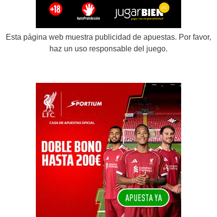
Esta página web muestra publicidad de apuestas. Por favor,
haz un uso responsable del juego.