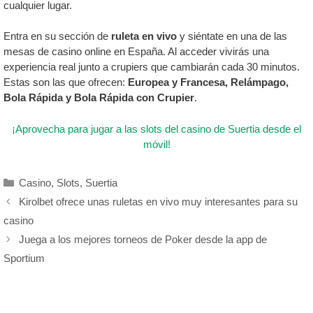
cualquier lugar.
Entra en su sección de
ruleta en vivo
y siéntate en una de las
mesas de casino online en España. Al acceder vivirás una
experiencia real junto a crupiers que cambiarán cada 30 minutos.
Estas son las que ofrecen:
Europea y Francesa, Relámpago,
Bola Rápida y Bola Rápida con Crupier
.
¡Aprovecha para jugar a las slots del casino de Suertia desde el
móvil!
Categorías
Casino
,
Slots
,
Suertia
Kirolbet ofrece unas ruletas en vivo muy interesantes para su
casino
Juega a los mejores torneos de Poker desde la app de
Sportium