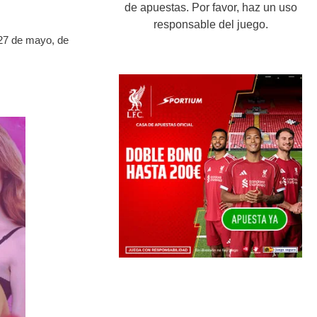
de apuestas. Por favor, haz un uso
responsable del juego.
 27 de mayo, de