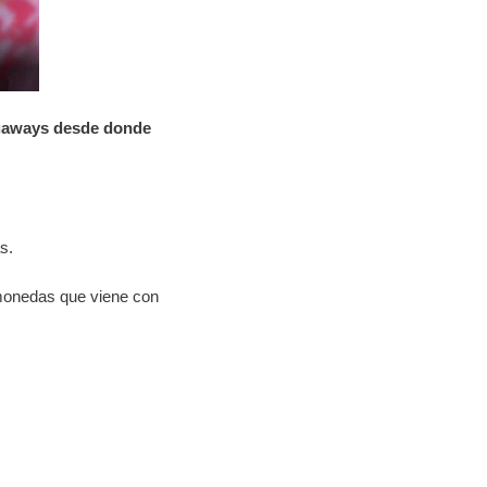
egaways desde donde
s.
monedas que viene con