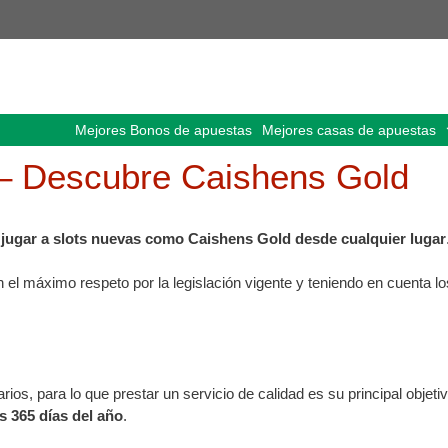
Mejores Bonos de apuestas
Mejores casas de apuestas
 – Descubre Caishens Gold
 jugar a slots nuevas como Caishens Gold desde cualquier lugar
 el máximo respeto por la legislación vigente y teniendo en cuenta 
os, para lo que prestar un servicio de calidad es su principal objetiv
os 365 días del año
.