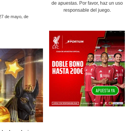
de apuestas. Por favor, haz un uso
responsable del juego.
 27 de mayo, de