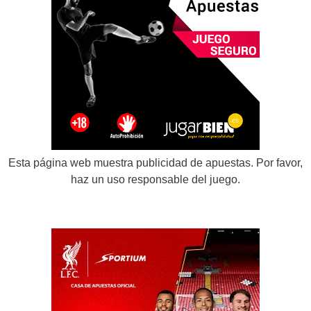
Esta página web muestra publicidad de apuestas. Por favor,
haz un uso responsable del juego.