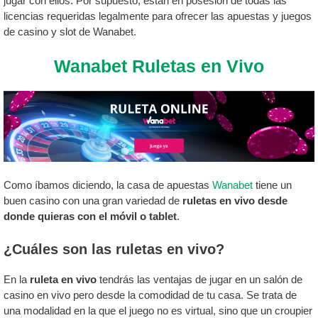
jugar con ellos. Por supuesto, están en posesión de todas las
licencias requeridas legalmente para ofrecer las apuestas y juegos
de casino y slot de Wanabet.
Wanabet Ruletas en Vivo
Como íbamos diciendo, la casa de apuestas
Wanabet
tiene un
buen casino con una gran variedad de
ruletas en vivo desde
donde quieras con el móvil o tablet
.
¿Cuáles son las ruletas en vivo?
En la
ruleta en vivo
tendrás las ventajas de jugar en un salón de
casino en vivo pero desde la comodidad de tu casa. Se trata de
una modalidad en la que el juego no es virtual, sino que un croupier