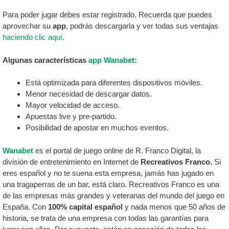
Para poder jugar debes estar registrado. Recuerda que puedes
aprovechar su
app
, podrás descargarla y ver todas sus ventajas
haciendo clic aquí
.
Algunas características
app Wanabet
:
Está optimizada para diferentes dispositivos móviles.
Menor necesidad de descargar datos.
Mayor velocidad de acceso.
Apuestas live y pre-partido.
Posibilidad de apostar en muchos eventos.
Wanabet
es el portal de juego online de R. Franco Digital, la
división de entretenimiento en Internet de
Recreativos Franco.
Si
eres español y no te suena esta empresa, jamás has jugado en
una tragaperras de un bar, está claro. Recreativos Franco es una
de las empresas más grandes y veteranas del mundo del juego en
España. Con
100% capital español
y nada menos que 50 años de
historia, se trata de una empresa con todas las garantías para