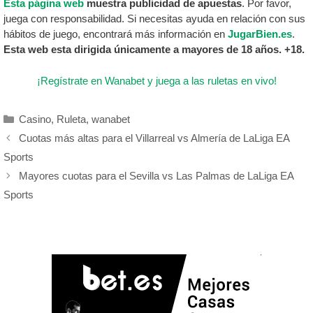
Esta página web
muestra publicidad de apuestas
. Por favor,
juega con responsabilidad. Si necesitas ayuda en relación con sus
hábitos de juego, encontrará más información en
JugarBien.es
.
Esta web esta dirigida únicamente a mayores de 18 años. +18.
¡Regístrate en Wanabet y juega a las ruletas en vivo!
Categorías
Casino
,
Ruleta
,
wanabet
Cuotas más altas para el Villarreal vs Almería de LaLiga EA
Sports
Mayores cuotas para el Sevilla vs Las Palmas de LaLiga EA
Sports