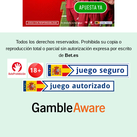
Todos los derechos reservados. Prohibida su copia o
reproducción total o parcial sin autorización expresa por escrito
de
Bet.es