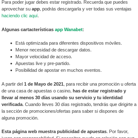
Para poder jugar debes estar registrado. Recuerda que puedes
aprovechar su
app
, podrás descargarla y ver todas sus ventajas
haciendo clic aquí
.
Algunas cartacterísticas
app Wanabet
:
Está optimizada para diferentes dispositivos móviles.
Menor necesidad de descargar datos.
Mayor velocidad de acceso.
Apuestas live y pre-partido.
Posibilidad de apostar en muchos eventos.
A partir del
1 de Mayo de 2021
, para recibir una promoción u oferta
de una casa de apuestas o casino,
has de estar registrado y
llevar al menos 30 días usando su servicio y tu identidad
verificada
. Cuando lleves 30 días registrado, tendrás que dirigirte a
la sección de promociones/ofertas para saber si dispones de
alguna promoción.
Esta página web muestra publicidad de apuestas
. Por favor,