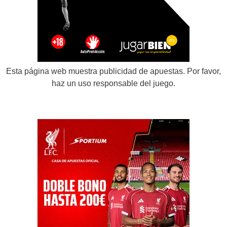
Esta página web muestra publicidad de apuestas. Por favor,
haz un uso responsable del juego.