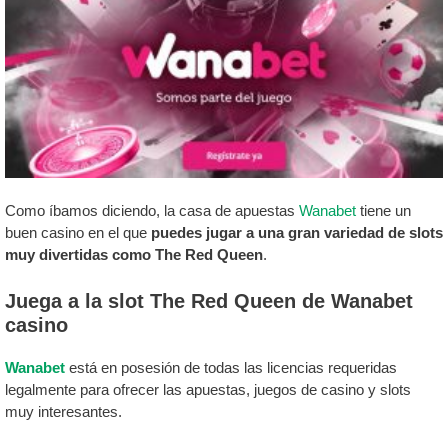
Como íbamos diciendo, la casa de apuestas
Wanabet
tiene un
buen casino en el que
puedes jugar a una gran variedad de slots
muy divertidas como The Red Queen
.
Juega a la slot The Red Queen de Wanabet
casino
Wanabet
está en posesión de todas las licencias requeridas
legalmente para ofrecer las apuestas, juegos de casino y slots
muy interesantes.