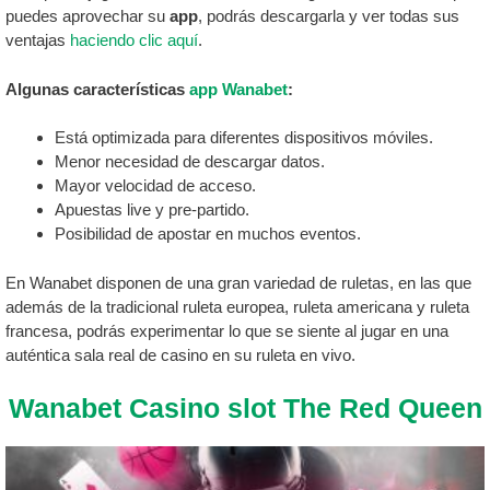
puedes aprovechar su
app
, podrás descargarla y ver todas sus
ventajas
haciendo clic aquí
.
Algunas características
app Wanabet
:
Está optimizada para diferentes dispositivos móviles.
Menor necesidad de descargar datos.
Mayor velocidad de acceso.
Apuestas live y pre-partido.
Posibilidad de apostar en muchos eventos.
En Wanabet disponen de una gran variedad de ruletas, en las que
además de la tradicional ruleta europea, ruleta americana y ruleta
francesa, podrás experimentar lo que se siente al jugar en una
auténtica sala real de casino en su ruleta en vivo.
Wanabet Casino slot The Red Queen