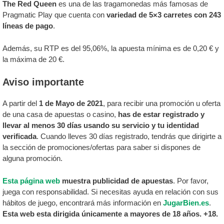
The Red Queen
es una de las tragamonedas más famosas de
Pragmatic Play que cuenta con
variedad de 5×3 carretes con 243
líneas de pago
.
Además, su RTP es del 95,06%, la apuesta mínima es de 0,20 € y
la máxima de 20 €.
Aviso importante
A partir del
1 de Mayo de 2021
, para recibir una promoción u oferta
de una casa de apuestas o casino,
has de estar registrado y
llevar al menos 30 días usando su servicio y tu identidad
verificada
. Cuando lleves 30 días registrado, tendrás que dirigirte a
la sección de promociones/ofertas para saber si dispones de
alguna promoción.
Esta página web
muestra publicidad de apuestas
. Por favor,
juega con responsabilidad. Si necesitas ayuda en relación con sus
hábitos de juego, encontrará más información en
JugarBien.es
.
Esta web esta dirigida únicamente a mayores de 18 años. +18.