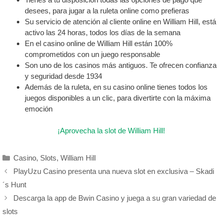
desees, para jugar a la ruleta online como prefieras
Su servicio de atención al cliente online en William Hill, está
activo las 24 horas, todos los días de la semana
En el casino online de William Hill están 100%
comprometidos con un juego responsable
Son uno de los casinos más antiguos. Te ofrecen confianza
y seguridad desde 1934
Además de la ruleta, en su casino online tienes todos los
juegos disponibles a un clic, para divertirte con la máxima
emoción
¡Aprovecha la slot de William Hill!
Categorías
Casino
,
Slots
,
William Hill
PlayUzu Casino presenta una nueva slot en exclusiva – Skadi
´s Hunt
Descarga la app de Bwin Casino y juega a su gran variedad de
slots