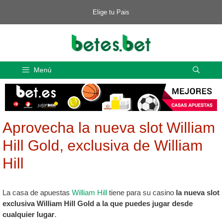
Saltar
Elige tu Pais
al
contenido
Menú
Aprovecha la nueva slot William
Hill Gold, exclusiva de William
Hill
La casa de apuestas
William Hill
tiene para su casino
la nueva slot
exclusiva William Hill Gold a la que puedes jugar desde
cualquier lugar
.