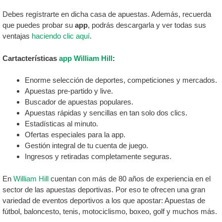
Debes regístrarte en dicha casa de apuestas. Además, recuerda
que puedes probar su
app
, podrás descargarla y ver todas sus
ventajas
haciendo clic aquí
.
Cartacterísticas
app William Hill
:
Enorme selección de deportes, competiciones y mercados.
Apuestas pre-partido y live.
Buscador de apuestas populares.
Apuestas rápidas y sencillas en tan solo dos clics.
Estadísticas al minuto.
Ofertas especiales para la app.
Gestión integral de tu cuenta de juego.
Ingresos y retiradas completamente seguras.
En
William Hill
cuentan con más de 80 años de experiencia en el
sector de las apuestas deportivas. Por eso te ofrecen una gran
variedad de eventos deportivos a los que apostar: Apuestas de
fútbol, baloncesto, tenis, motociclismo, boxeo, golf y muchos más.