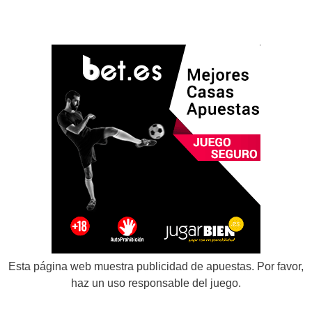
Esta página web muestra publicidad de apuestas. Por favor,
haz un uso responsable del juego.