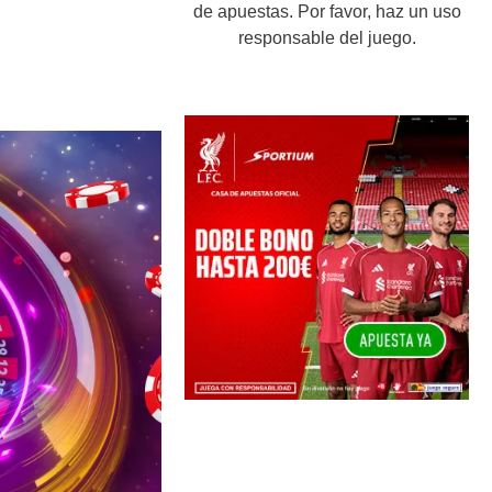
de apuestas. Por favor, haz un uso
responsable del juego.