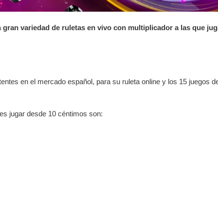
a
gran variedad de ruletas en vivo con multiplicador a las que ju
tentes en el mercado español, para su ruleta online y los 15 juegos 
es jugar desde 10 céntimos son: