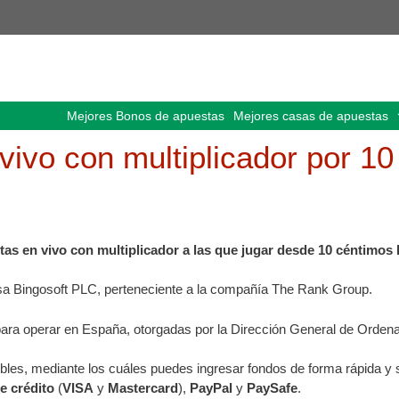
Mejores Bonos de apuestas
Mejores casas de apuestas
vivo con multiplicador por 1
tas en vivo con multiplicador a las que jugar desde 10 céntimos 
sa Bingosoft PLC, perteneciente a la compañía The Rank Group.
para operar en España, otorgadas por la Dirección General de Ordena
bles, mediante los cuáles puedes ingresar fondos de forma rápida y
de crédito
(
VISA
y
Mastercard
),
PayPal
y
PaySafe
.