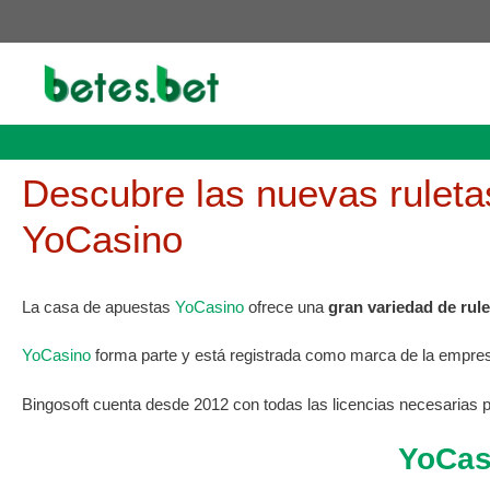
Saltar
al
contenido
Descubre las nuevas ruleta
YoCasino
La casa de apuestas
YoCasino
ofrece una
gran variedad de rule
YoCasino
forma parte y está registrada como marca de la empre
Bingosoft cuenta desde 2012 con todas las licencias necesarias 
YoCasi