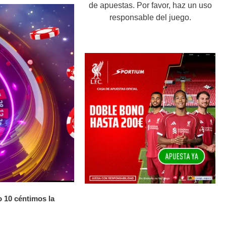
de apuestas. Por favor, haz un uso
responsable del juego.
o 10 céntimos la