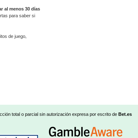
var al menos 30 días
rtas para saber si
itos de juego,
ión total o parcial sin autorización expresa por escrito de
Bet.es