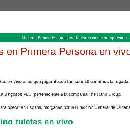
Mejores Bonos de apuestas
Mejores casas de apuestas
s en Primera Persona en viv
tas en vivo a las que jugar desde tan solo 10 céntimos la jugada
.
sa Bingosoft PLC, perteneciente a la compañía The Rank Group.
para operar en España, otorgadas por la Dirección General de Ordena
no ruletas en vivo