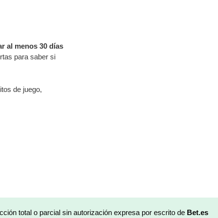
var al menos 30 días
rtas para saber si
itos de juego,
ión total o parcial sin autorización expresa por escrito de
Bet.es