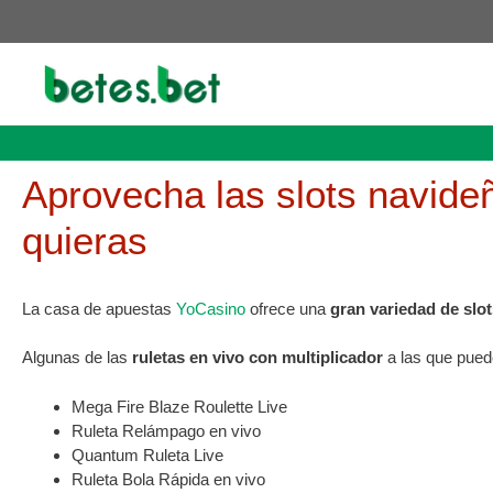
Saltar
al
contenido
Aprovecha las slots navid
quieras
La casa de apuestas
YoCasino
ofrece una
gran variedad de slot
Algunas de las
ruletas en vivo con multiplicador
a las que pued
Mega Fire Blaze Roulette Live
Ruleta Relámpago en vivo
Quantum Ruleta Live
Ruleta Bola Rápida en vivo