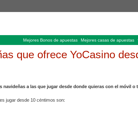
Mejores Bonos de apuestas
Mejores casas de apuestas
eñas que ofrece YoCasino de
s navideñas a las que jugar desde donde quieras con el móvil o t
es jugar desde 10 céntimos son: