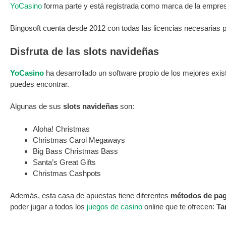
YoCasino
forma parte y está registrada como marca de la empre
Bingosoft cuenta desde 2012 con todas las licencias necesarias 
Disfruta de las slots navideñas
YoCasino
ha desarrollado un software propio de los mejores exis
puedes encontrar.
Algunas de sus
slots navideñas
son:
Aloha! Christmas
Christmas Carol Megaways
Big Bass Christmas Bass
Santa’s Great Gifts
Christmas Cashpots
Además, esta casa de apuestas tiene diferentes
métodos de pa
poder jugar a todos los
juegos de casino
online que te ofrecen:
Ta