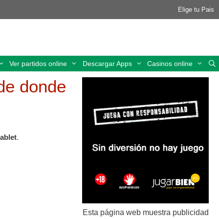
Elige tu Pais
Ver partidos online
Descargar Apps
Casinos online
sde donde
ablet
.
Esta página web muestra publicidad