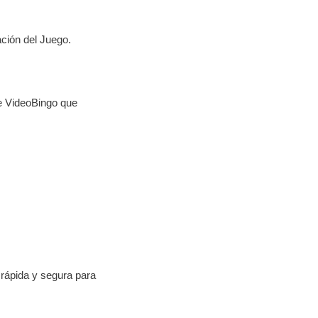
ción del Juego.
de VideoBingo que
 rápida y segura para