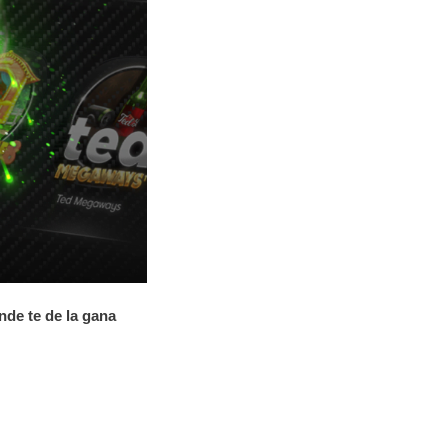
nde te de la gana