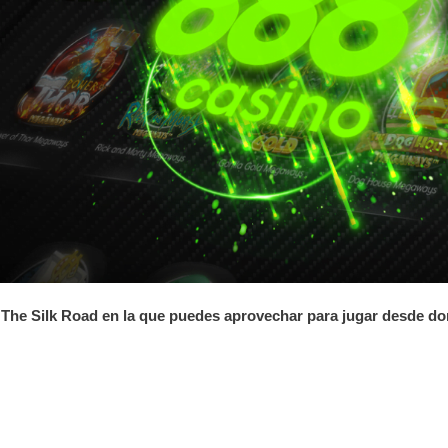
 The Silk Road en la que puedes aprovechar para jugar desde do