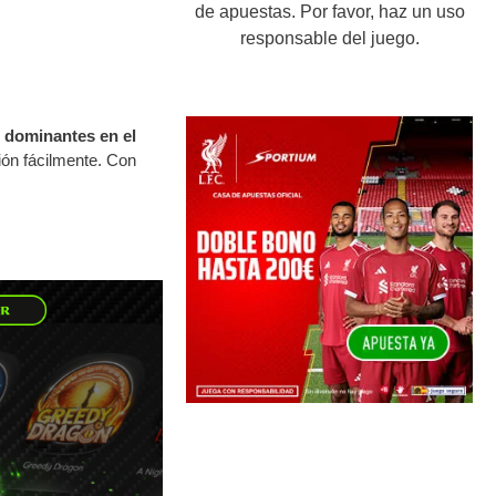
de apuestas. Por favor, haz un uso
responsable del juego.
s dominantes en el
ión fácilmente. Con