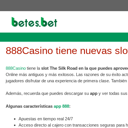
Saltar
al
contenido
888Casino tiene nuevas slo
888Casino
tiene la
slot The Silk Road en la que puedes aprove
Online más antiguos y más exitosos. Las razones de su éxito actu
jugadores disfrutar de una experiencia de primera clase.
También
Además, recuerda que puedes descargar su
app
y ver todas sus
Algunas características
app 888
:
Apuestas en tiempo real 24/7
Acceso directo al cajero con transacciones seguras para 