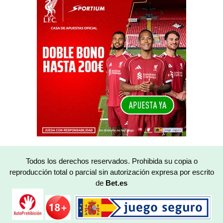
Todos los derechos reservados. Prohibida su copia o
reproducción total o parcial sin autorización expresa por escrito
de
Bet.es