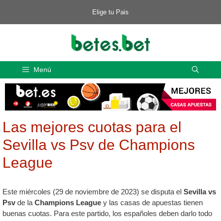
Saltar
Elige tu Pais
al
contenido
Menú
Las mejores cuotas para el
Sevilla vs Psv de Champions
League
Este miércoles (29 de noviembre de 2023) se disputa el
Sevilla vs
Psv
de la
Champions League
y las casas de apuestas tienen
buenas cuotas. Para este partido, los españoles deben darlo todo