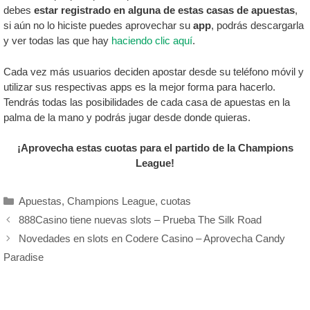
debes
estar registrado en alguna de estas casas de apuestas
,
si aún no lo hiciste puedes aprovechar su
app
, podrás descargarla
y ver todas las que hay
haciendo clic aquí
.
Cada vez más usuarios deciden apostar desde su teléfono móvil y
utilizar sus respectivas apps es la mejor forma para hacerlo.
Tendrás todas las posibilidades de cada casa de apuestas en la
palma de la mano y podrás jugar desde donde quieras.
¡Aprovecha estas cuotas para el partido de la Champions
League!
Categorías
Apuestas
,
Champions League
,
cuotas
888Casino tiene nuevas slots – Prueba The Silk Road
Novedades en slots en Codere Casino – Aprovecha Candy
Paradise