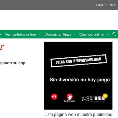
Elige tu Pais
Ver partidos online
Descargar Apps
Casinos online
r
rgando su app
.
Esta página web muestra publicidad