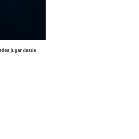
edes jugar desde