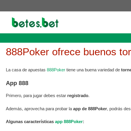
888Poker ofrece buenos tor
La casa de apuestas
888Poker
tiene una buena variedad de
torn
App 888
Primero, para jugar debes estar
registrado
.
Además, aprovecha para probar la
app de 888Poker
, podrás des
Algunas características
app 888Poker
: