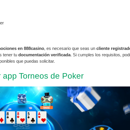
er
mociones en 888casino
, es necesario que seas un
cliente registrad
s tener tu
documentación verificada
. Si cumples los requisitos, po
onibles que puedas solicitar.
 app Torneos de Poker