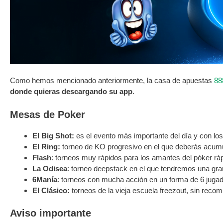
Como hemos mencionado anteriormente, l
a casa de apuestas
88
donde quieras descargando su app
.
Mesas de Poker
El Big Shot:
es el evento más importante del día y con l
El Ring:
torneo de KO progresivo en el que deberás acum
Flash
: torneos muy rápidos para los amantes del póker ráp
La Odisea
: torneo deepstack en el que tendremos una gran
6Manía
: torneos con mucha acción en un forma de 6 juga
El Clásico:
torneos de la vieja escuela freezout, sin recom
Aviso importante