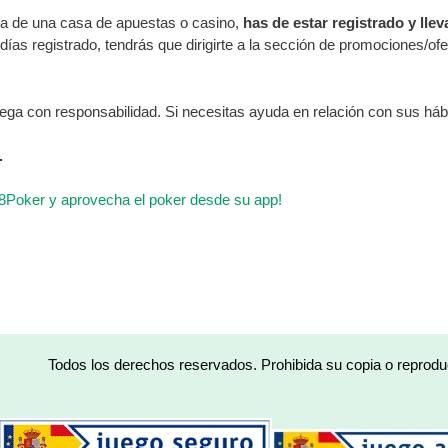
rta de una casa de apuestas o casino,
has de estar registrado y lle
días registrado, tendrás que dirigirte a la sección de promociones/ofe
juega con responsabilidad. Si necesitas ayuda en relación con sus háb
.
88Poker y aprovecha el poker desde su app!
Todos los derechos reservados. Prohibida su copia o reproducc