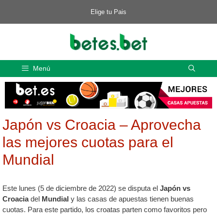
Elige tu Pais
Menú
Japón vs Croacia – Aprovecha
las mejores cuotas para el
Mundial
Este lunes (5 de diciembre de 2022) se disputa el
Japón vs
Croacia
del
Mundial
y las casas de apuestas tienen buenas
cuotas. Para este partido, los croatas parten como favoritos pero