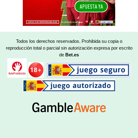
Todos los derechos reservados. Prohibida su copia o
reproducción total o parcial sin autorización expresa por escrito
de
Bet.es