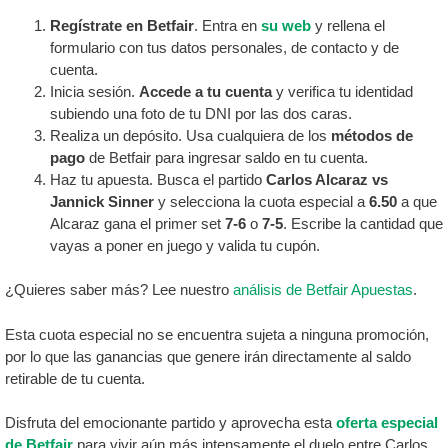
Regístrate en Betfair
. Entra en
su web
y rellena el
formulario con tus datos personales, de contacto y de
cuenta.
Inicia sesión.
Accede a tu cuenta
y verifica tu identidad
subiendo una foto de tu DNI por las dos caras.
Realiza un depósito. Usa cualquiera de los
métodos de
pago
de Betfair para ingresar saldo en tu cuenta.
Haz tu apuesta. Busca el partido
Carlos Alcaraz vs
Jannick Sinner
y selecciona la cuota especial a
6.50
a que
Alcaraz gana el primer set
7-6
o
7-5
. Escribe la cantidad que
vayas a poner en juego y valida tu cupón.
¿Quieres saber más? Lee nuestro
análisis de Betfair Apuestas
.
Esta cuota especial no se encuentra sujeta a ninguna promoción,
por lo que las ganancias que genere irán directamente al saldo
retirable de tu cuenta.
Disfruta del emocionante partido y aprovecha esta
oferta especial
de Betfair
para vivir aún más intensamente el duelo entre Carlos