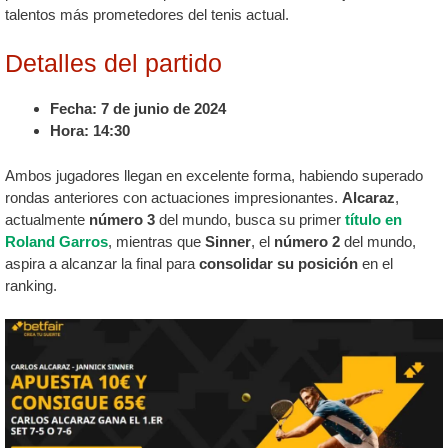
talentos más prometedores del tenis actual.
Detalles del partido
Fecha: 7 de junio de 2024
Hora: 14:30
Ambos jugadores llegan en excelente forma, habiendo superado
rondas anteriores con actuaciones impresionantes.
Alcaraz
,
actualmente
número 3
del mundo, busca su primer
título en
Roland Garros
, mientras que
Sinner
, el
número 2
del mundo,
aspira a alcanzar la final para
consolidar su posición
en el
ranking.