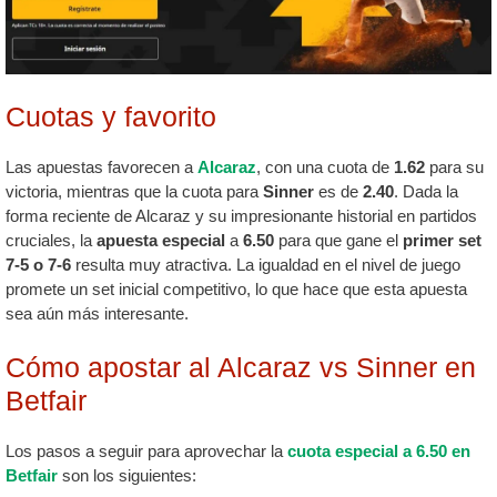
Cuotas y favorito
Las apuestas favorecen a
Alcaraz
, con una cuota de
1.62
para su
victoria, mientras que la cuota para
Sinner
es de
2.40
. Dada la
forma reciente de Alcaraz y su impresionante historial en partidos
cruciales, la
apuesta especial
a
6.50
para que gane el
primer set
7-5 o 7-6
resulta muy atractiva. La igualdad en el nivel de juego
promete un set inicial competitivo, lo que hace que esta apuesta
sea aún más interesante.
Cómo apostar al Alcaraz vs Sinner en
Betfair
Los pasos a seguir para aprovechar la
cuota especial a 6.50 en
Betfair
son los siguientes: