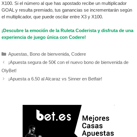
X100. Si el número al que has apostado recibe un multiplicador
GOAL y resulta premiado, tus ganancias se incrementarán según
el multiplicador, que puede oscilar entre X3 y X100.
¡Descubre la emoción de la Ruleta Coderista y disfruta de una
experiencia de juego única con Codere!
Categorías
Apuestas
,
Bono de bienvenida
,
Codere
¡Apuesta segura de 50€ con el nuevo bono de bienvenida de
OlyBet!
¡Apuesta a 6.50 al Alcaraz vs Sinner en Betfair!