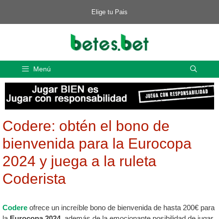
Saltar
Elige tu Pais
al
contenido
Menú
Codere: obtén el bono de
bienvenida para la Eurocopa
2024 y juega a la ruleta
Coderista
Codere
ofrece un increíble bono de bienvenida de hasta 200€ para
la
Eurocopa 2024
, además de la emocionante posibilidad de jugar