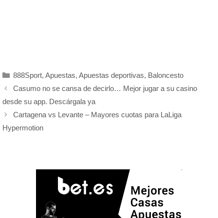
Categorías
888Sport
,
Apuestas
,
Apuestas deportivas
,
Baloncesto
Casumo no se cansa de decirlo… Mejor jugar a su casino
desde su app. Descárgala ya
Cartagena vs Levante – Mayores cuotas para LaLiga
Hypermotion