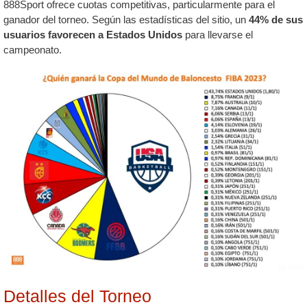
888Sport ofrece cuotas competitivas, particularmente para el
ganador del torneo. Según las estadísticas del sitio, un
44% de sus
usuarios favorecen a Estados Unidos
para llevarse el
campeonato.
Detalles del Torneo