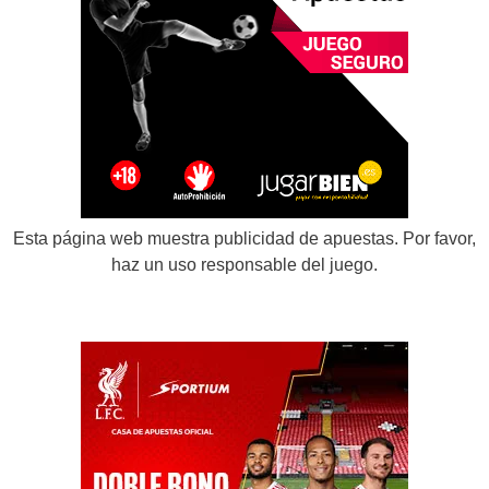
Esta página web muestra publicidad de apuestas. Por favor,
haz un uso responsable del juego.