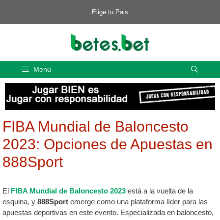
Saltar
Elige tu Pais
al
contenido
Menú
FIBA Mundial de Baloncesto
2023: Opciones de Apuestas en
888Sport
El
FIBA Mundial de Baloncesto 2023
está a la vuelta de la
esquina, y
888Sport
emerge como una plataforma líder para las
apuestas deportivas en este evento. Especializada en baloncesto,