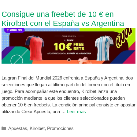
Consigue una freebet de 10 € en
Kirolbet con el España vs Argentina
La gran Final del Mundial 2026 enfrenta a España y Argentina, dos
selecciones que llegan al último partido del torneo con el título en
juego. Para acompañar este encuentro, Kirolbet lanza una
promoción mediante la que los clientes seleccionados pueden
obtener 10 € en freebets. La condición principal consiste en apostar
utilizando Crear Apuesta, una …
Leer mas
Categorías
Apuestas
,
Kirolbet
,
Promociones