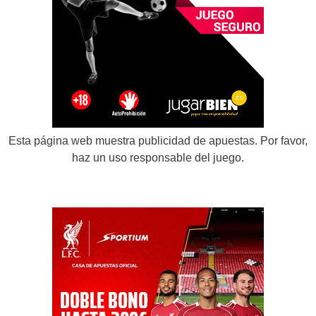
Esta página web muestra publicidad de apuestas. Por favor,
haz un uso responsable del juego.