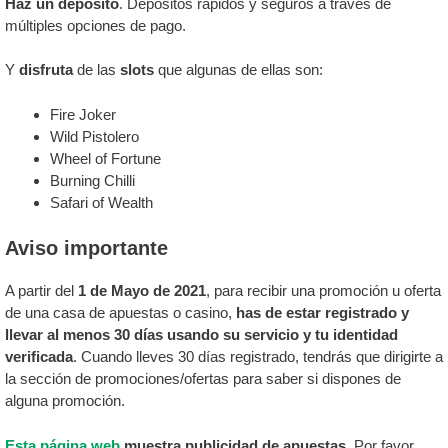
Haz un depósito
. Depósitos rápidos y seguros a través de
múltiples opciones de pago.
Y
disfruta
de las
slots
que algunas de ellas son:
Fire Joker
Wild Pistolero
Wheel of Fortune
Burning Chilli
Safari of Wealth
Aviso importante
A partir del
1 de Mayo de 2021
, para recibir una promoción u oferta
de una casa de apuestas o casino,
has de estar registrado y
llevar al menos 30 días usando su servicio y tu identidad
verificada
. Cuando lleves 30 días registrado, tendrás que dirigirte a
la sección de promociones/ofertas para saber si dispones de
alguna promoción.
Esta página web
muestra publicidad de apuestas
. Por favor,