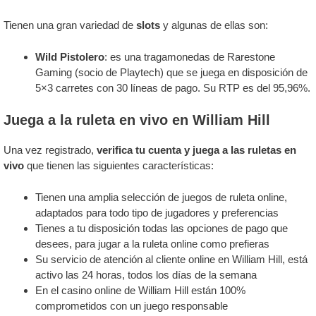
Tienen una gran variedad de
slots
y algunas de ellas son:
Wild Pistolero
: es una tragamonedas de Rarestone
Gaming (socio de Playtech) que se juega en disposición de
5×3 carretes con 30 líneas de pago. Su RTP es del 95,96%.
Juega a la ruleta en vivo en William Hill
Una vez registrado,
verifica tu cuenta y juega a las ruletas en
vivo
que tienen las siguientes características:
Tienen una amplia selección de juegos de ruleta online,
adaptados para todo tipo de jugadores y preferencias
Tienes a tu disposición todas las opciones de pago que
desees, para jugar a la ruleta online como prefieras
Su servicio de atención al cliente online en William Hill, está
activo las 24 horas, todos los días de la semana
En el casino online de William Hill están 100%
comprometidos con un juego responsable