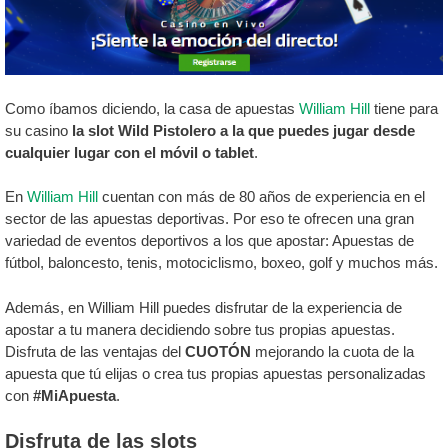
Como íbamos diciendo, la casa de apuestas
William Hill
tiene para
su casino
la slot Wild Pistolero a la que puedes jugar desde
cualquier lugar con el móvil o tablet
.
En
William Hill
cuentan con más de 80 años de experiencia en el
sector de las apuestas deportivas. Por eso te ofrecen una gran
variedad de eventos deportivos a los que apostar: Apuestas de
fútbol, baloncesto, tenis, motociclismo, boxeo, golf y muchos más.
Además, en William Hill puedes disfrutar de la experiencia de
apostar a tu manera decidiendo sobre tus propias apuestas.
Disfruta de las ventajas del
CUOTÓN
mejorando la cuota de la
apuesta que tú elijas o crea tus propias apuestas personalizadas
con
#MiApuesta
.
Disfruta de las slots