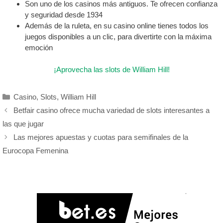
Son uno de los casinos más antiguos. Te ofrecen confianza
y seguridad desde 1934
Además de la ruleta, en su casino online tienes todos los
juegos disponibles a un clic, para divertirte con la máxima
emoción
¡Aprovecha las slots de William Hill!
Casino
,
Slots
,
William Hill
Betfair casino ofrece mucha variedad de slots interesantes a
las que jugar
Las mejores apuestas y cuotas para semifinales de la
Eurocopa Femenina