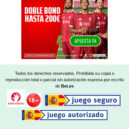
Todos los derechos reservados. Prohibida su copia o
reproducción total o parcial sin autorización expresa por escrito
de
Bet.es