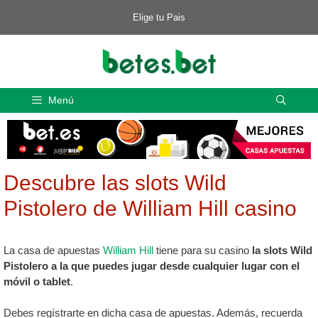
Elige tu Pais
Menú
Descubre las slots Wild
Pistolero de William Hill casino
La casa de apuestas
William Hill
tiene para su casino
la slots Wild
Pistolero a la que puedes jugar desde cualquier lugar con el
móvil o tablet
.
Debes regístrarte en dicha casa de apuestas. Además, recuerda