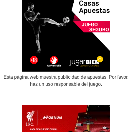
Esta página web muestra publicidad de apuestas. Por favor,
haz un uso responsable del juego.