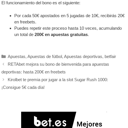
El funcionamiento del bono es el siguiente:
Por cada 50€ apostados en 5 jugadas de 10€, recibirás 20€
en freebets.
Puedes repetir este proceso hasta 10 veces, acumulando
un total de
200€ en apuestas gratuitas
.
Categorías
Apuestas
,
Apuestas de fútbol
,
Apuestas deportivas
,
betfair
RETAbet mejora su bono de bienvenida para apuestas
deportivas: hasta 200€ en freebets
Kirolbet te premia por jugar a la slot Sugar Rush 1000:
¡Consigue 5€ cada día!